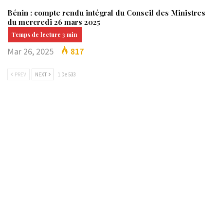
Bénin : compte rendu intégral du Conseil des Ministres
du mercredi 26 mars 2025
Mar 26, 2025
817
PREV
NEXT
1 De 533