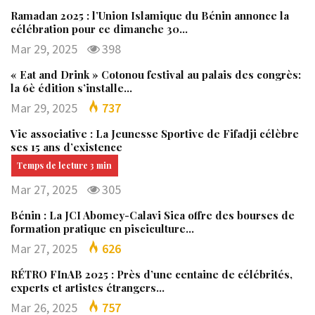
Ramadan 2025 : l’Union Islamique du Bénin annonce la
célébration pour ce dimanche 30…
Mar 29, 2025
398
« Eat and Drink » Cotonou festival au palais des congrès:
la 6è édition s’installe…
Mar 29, 2025
737
Vie associative : La Jeunesse Sportive de Fifadji célèbre
ses 15 ans d’existence
Mar 27, 2025
305
Bénin : La JCI Abomey-Calavi Sica offre des bourses de
formation pratique en pisciculture…
Mar 27, 2025
626
RÉTRO FInAB 2025 : Près d’une centaine de célébrités,
experts et artistes étrangers…
Mar 26, 2025
757