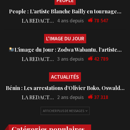
PEOPLE
People : L’artiste Blanche Bailly en tournage…
LA REDACTION
4 ans depuis
78 547
L'IMAGE DU JOUR
L’image du Jour : Zodwa Wabantu, l’artiste…
LA REDACTION
3 ans depuis
42 789
ACTUALITÉS
Bénin : Les arrestations d’Olivier Boko, Oswald…
LA REDACTION
2 ans depuis
37 318
AFFICHER PLUS DE MESSAGES
Catégories populaires