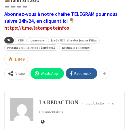
Yann ZINSOU
Abonnez-vous à notre chaîne TELEGRAM pour nous
suivre 24h/24, en cliquant ici
https://t.me/latempeteinfos
CEP
concours
Lycée Militaire des Jeunes Filles
Prytanée Militaire de Bèmbèrèkè
Résultats concours
1 949
WhatsApp
Facebook
Partager
LA REDACTION
5321 Articles
0
Commentaires