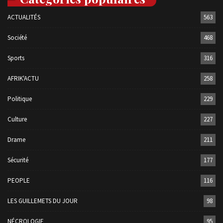
ACTUALITÉS
563
Société
468
Sports
316
AFRIK'ACTU
258
Politique
229
Culture
227
Drame
211
Sécurité
177
PEOPLE
116
LES GUILLEMETS DU JOUR
98
NÉCROLOGIE
95