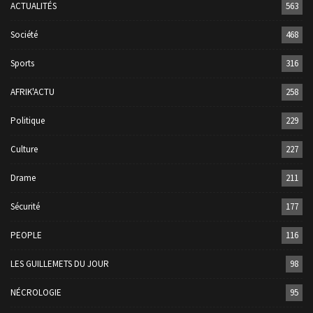
ACTUALITÉS
563
Société
468
Sports
316
AFRIK'ACTU
258
Politique
229
Culture
227
Drame
211
Sécurité
177
PEOPLE
116
LES GUILLEMETS DU JOUR
98
NÉCROLOGIE
95