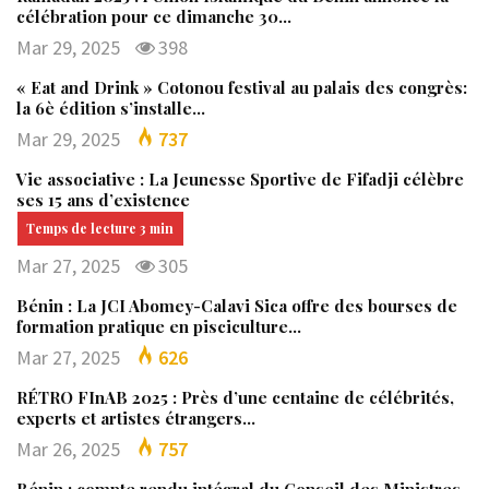
célébration pour ce dimanche 30…
Mar 29, 2025
398
« Eat and Drink » Cotonou festival au palais des congrès:
la 6è édition s’installe…
Mar 29, 2025
737
Vie associative : La Jeunesse Sportive de Fifadji célèbre
ses 15 ans d’existence
Mar 27, 2025
305
Bénin : La JCI Abomey-Calavi Sica offre des bourses de
formation pratique en pisciculture…
Mar 27, 2025
626
RÉTRO FInAB 2025 : Près d’une centaine de célébrités,
experts et artistes étrangers…
Mar 26, 2025
757