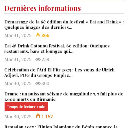
Dernières informations
Démarrage de la 6è édition du festival « Eat and Drink » :
Quelques images des derniers…
Mar 31, 2025
866
Eat & Drink Cotonou festival, 6è édition: Quelques
restaurants, bars et lounges qui…
Mar 31, 2025
259
Célébration de l’Aïd El Fitr 2025 : Les vœux de Ulrich
Adjovi, PDG du Groupe Empire…
Mar 30, 2025
300
Drame : un puissant séisme de magnitude 7, 7 fait plus de
1.600 morts en Birmanie
Mar 30, 2025
1 152
Ramadan 2025 : l’Union Islamique du Bénin annonce la