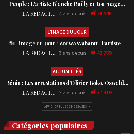
People : L’artiste Blanche Bailly en tournage…
LA REDACTION
4 ans depuis
78 548
L'IMAGE DU JOUR
L’image du Jour : Zodwa Wabantu, l’artiste…
LA REDACTION
3 ans depuis
42 789
ACTUALITÉS
Bénin : Les arrestations d’Olivier Boko, Oswald…
LA REDACTION
2 ans depuis
37 319
AFFICHER PLUS DE MESSAGES
Catégories populaires