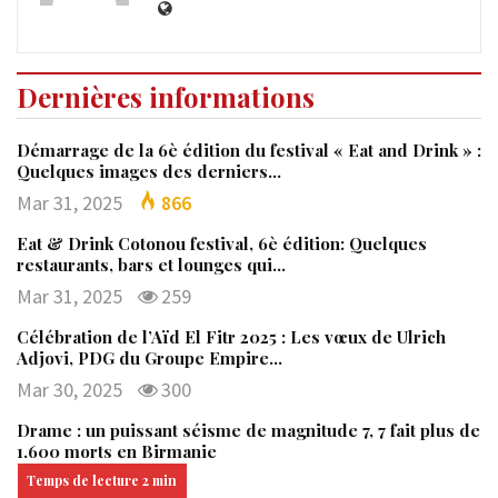
Dernières informations
Démarrage de la 6è édition du festival « Eat and Drink » :
Quelques images des derniers…
Mar 31, 2025
866
Eat & Drink Cotonou festival, 6è édition: Quelques
restaurants, bars et lounges qui…
Mar 31, 2025
259
Célébration de l’Aïd El Fitr 2025 : Les vœux de Ulrich
Adjovi, PDG du Groupe Empire…
Mar 30, 2025
300
Drame : un puissant séisme de magnitude 7, 7 fait plus de
1.600 morts en Birmanie