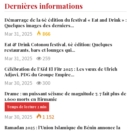
Dernières informations
Démarrage de la 6è édition du festival « Eat and Drink » :
Quelques images des derniers…
Mar 31, 2025
866
Eat & Drink Cotonou festival, 6è édition: Quelques
restaurants, bars et lounges qui…
Mar 31, 2025
259
Célébration de l’Aïd El Fitr 2025 : Les vœux de Ulrich
Adjovi, PDG du Groupe Empire…
Mar 30, 2025
300
Drame : un puissant séisme de magnitude 7, 7 fait plus de
1.600 morts en Birmanie
Mar 30, 2025
1 152
Ramadan 2025 : l’Union Islamique du Bénin annonce la