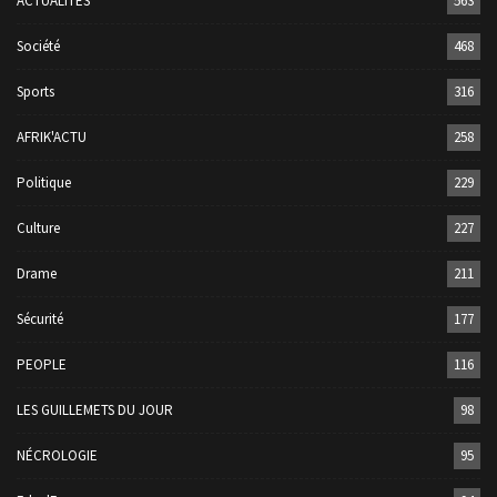
ACTUALITÉS
563
Société
468
Sports
316
AFRIK'ACTU
258
Politique
229
Culture
227
Drame
211
Sécurité
177
PEOPLE
116
LES GUILLEMETS DU JOUR
98
NÉCROLOGIE
95