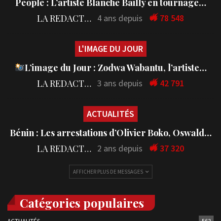
People : L’artiste Blanche Bailly en tournage…
LA REDACTION
4 ans depuis
78 548
L'IMAGE DU JOUR
L’image du Jour : Zodwa Wabantu, l’artiste…
LA REDACTION
3 ans depuis
42 791
ACTUALITÉS
Bénin : Les arrestations d’Olivier Boko, Oswald…
LA REDACTION
2 ans depuis
37 320
AFFICHER PLUS DE MESSAGES
Catégories populaires