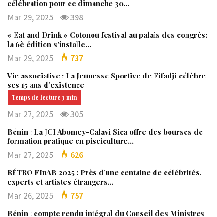
célébration pour ce dimanche 30…
Mar 29, 2025
398
« Eat and Drink » Cotonou festival au palais des congrès:
la 6è édition s’installe…
Mar 29, 2025
737
Vie associative : La Jeunesse Sportive de Fifadji célèbre
ses 15 ans d’existence
Mar 27, 2025
305
Bénin : La JCI Abomey-Calavi Sica offre des bourses de
formation pratique en pisciculture…
Mar 27, 2025
626
RÉTRO FInAB 2025 : Près d’une centaine de célébrités,
experts et artistes étrangers…
Mar 26, 2025
757
Bénin : compte rendu intégral du Conseil des Ministres