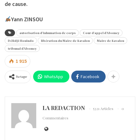
de cause.
Yann ZINSOU
autorisation d'inhumation de corps
Cour d'appel d'Abomey
Délidji Houindo
libération du Maire de Savalou
Maire de Savalou
tribunal d'Abomey
1 915
WhatsApp
Facebook
Partager
LA REDACTION
5321 Articles
0
Commentaires