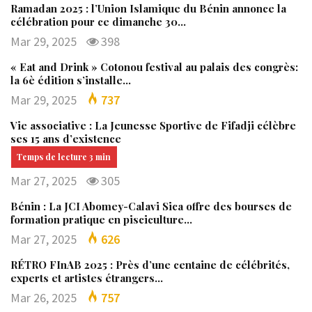
Ramadan 2025 : l’Union Islamique du Bénin annonce la
célébration pour ce dimanche 30…
Mar 29, 2025
398
« Eat and Drink » Cotonou festival au palais des congrès:
la 6è édition s’installe…
Mar 29, 2025
737
Vie associative : La Jeunesse Sportive de Fifadji célèbre
ses 15 ans d’existence
Mar 27, 2025
305
Bénin : La JCI Abomey-Calavi Sica offre des bourses de
formation pratique en pisciculture…
Mar 27, 2025
626
RÉTRO FInAB 2025 : Près d’une centaine de célébrités,
experts et artistes étrangers…
Mar 26, 2025
757