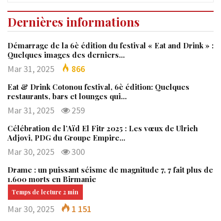
Dernières informations
Démarrage de la 6è édition du festival « Eat and Drink » :
Quelques images des derniers…
Mar 31, 2025
866
Eat & Drink Cotonou festival, 6è édition: Quelques
restaurants, bars et lounges qui…
Mar 31, 2025
259
Célébration de l’Aïd El Fitr 2025 : Les vœux de Ulrich
Adjovi, PDG du Groupe Empire…
Mar 30, 2025
300
Drame : un puissant séisme de magnitude 7, 7 fait plus de
1.600 morts en Birmanie
Mar 30, 2025
1 151