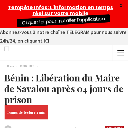
X
Tempête Infos
: L'information en temps
réel sur votre mobile
Cliquer ici pour installer l'application
Abonnez-vous à notre chaîne TELEGRAM pour nous suivre
24h/24, en cliquant ICI
Home
ACTUALITÉS
Bénin : Libération du Maire
de Savalou après 04 jours de
prison