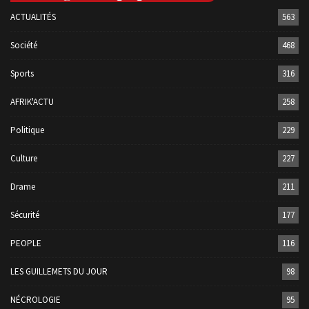
ACTUALITÉS
563
Société
468
Sports
316
AFRIK'ACTU
258
Politique
229
Culture
227
Drame
211
Sécurité
177
PEOPLE
116
LES GUILLEMETS DU JOUR
98
NÉCROLOGIE
95