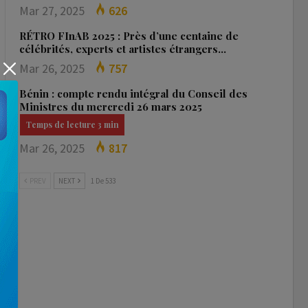
Mar 27, 2025
626
RÉTRO FInAB 2025 : Près d’une centaine de
célébrités, experts et artistes étrangers…
Mar 26, 2025
757
Bénin : compte rendu intégral du Conseil des
Ministres du mercredi 26 mars 2025
Mar 26, 2025
817
PREV
NEXT
1 De 533