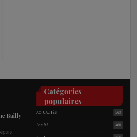
Catégories
populaires
ACTUALITÉS
563
he Bailly
Société
468
depuis