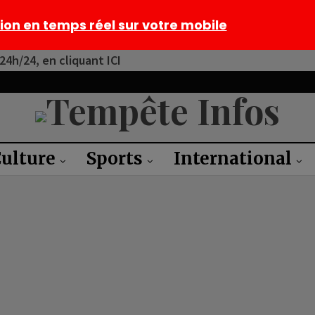
tion en temps réel sur votre mobile
4h/24, en cliquant ICI
ulture
Sports
International