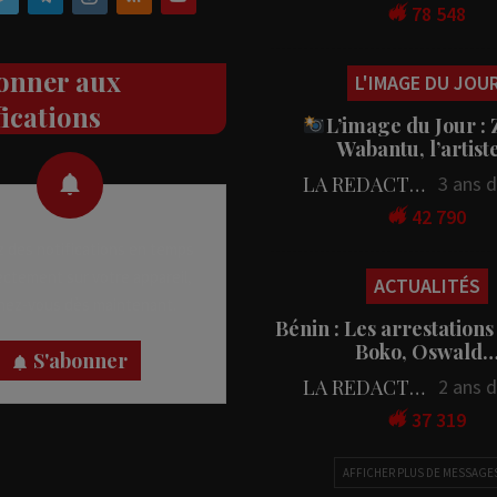
78 548
onner aux
L'IMAGE DU JOU
fications
L’image du Jour :
Wabantu, l’artis
LA REDACTION
3 ans 
42 790
 des notifications en temps
rectement sur votre appareil,
ACTUALITÉS
nez-vous dès maintenant.
Bénin : Les arrestations
Boko, Oswald
S'abonner
LA REDACTION
2 ans 
37 319
AFFICHER PLUS DE MESSAGE