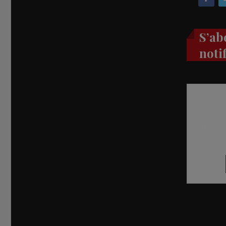
S’ab
noti
Recevez
réel di
abon