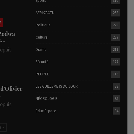
Sports
316
AFRIK'ACTU
258
R
Politique
229
 Zodwa
Culture
227
te…
depuis
Drame
211
Sécurité
177
PEOPLE
116
LES GUILLEMETS DU JOUR
98
 d’Olivier
…
NÉCROLOGIE
95
depuis
Educ'Espace
94
S