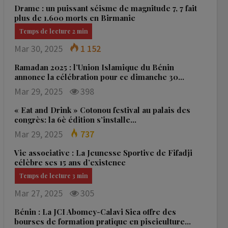
Drame : un puissant séisme de magnitude 7, 7 fait
plus de 1.600 morts en Birmanie
Mar 30, 2025
1 152
Ramadan 2025 : l’Union Islamique du Bénin
annonce la célébration pour ce dimanche 30…
Mar 29, 2025
398
« Eat and Drink » Cotonou festival au palais des
congrès: la 6è édition s’installe…
Mar 29, 2025
737
Vie associative : La Jeunesse Sportive de Fifadji
célèbre ses 15 ans d’existence
Mar 27, 2025
305
Bénin : La JCI Abomey-Calavi Sica offre des
bourses de formation pratique en pisciculture…