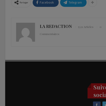
Facebook
Telegram
Partager
LA REDACTION
5321 Articles
0
Commentaires
Suiv
soci