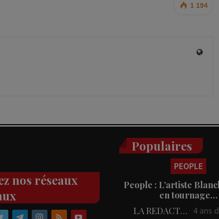
1 194
Populaires
PEOPLE
ez nos réseaux
People : L’artiste Blanc
aux
en tournage…
LA REDACTION
4 ans 