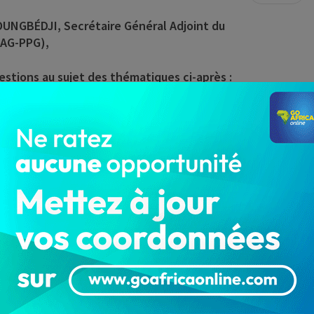
OUNGBÉDJI, Secrétaire Général Adjoint du
GAG-PPG),
estions au sujet des thématiques ci-après :
sur => https://ask.gouv.bj/question/
 RENDEZ-VOUS AVEC LE PORTE-PAROLE » qui aura lieu sur
ceux du Porte-parole du Gouvernement (Facebook et
 Cotonou) GMT+1.
 savoir plus.