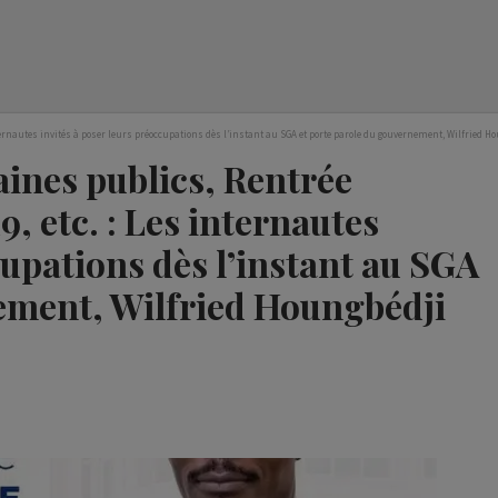
nternautes invités à poser leurs préoccupations dès l’instant au SGA et porte parole du gouvernement, Wilfried H
ines publics, Rentrée
, etc. : Les internautes
cupations dès l’instant au SGA
ement, Wilfried Houngbédji