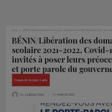
Home
BÉNIN/Libération des domaines publics, Rentrée scolaire 2021-2022, Covid-19, etc. : Les i
BÉNIN/Libération des doma
scolaire 2021-2022, Covid-19
invités à poser leurs préoc
et porte parole du gouvern
On
Août 24, 2021
Par
LA REDACTION