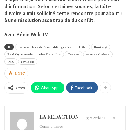
d’information. Selon certaines sources, la Côte
d’Ivoire aurait sollicité cette rencontre pour aboutir
à une résolution assez rapide du conflit.
Avec Bénin Web TV
77è assemblée de l'assemblée générale de l'ONU
Boni Yayi
Boni Yayi s'envole pour les États-Unis
Cedeao
mission Cedeao
ONU
Yayi Boni
1 197
WhatsApp
Facebook
Partager
LA REDACTION
5321 Articles
0
Commentaires