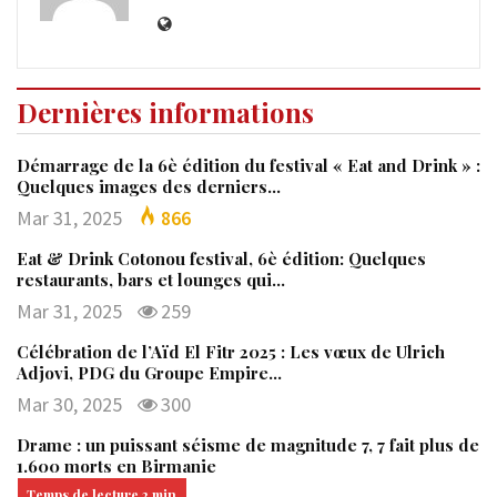
Dernières informations
Démarrage de la 6è édition du festival « Eat and Drink » :
Quelques images des derniers…
Mar 31, 2025
866
Eat & Drink Cotonou festival, 6è édition: Quelques
restaurants, bars et lounges qui…
Mar 31, 2025
259
Célébration de l’Aïd El Fitr 2025 : Les vœux de Ulrich
Adjovi, PDG du Groupe Empire…
Mar 30, 2025
300
Drame : un puissant séisme de magnitude 7, 7 fait plus de
1.600 morts en Birmanie