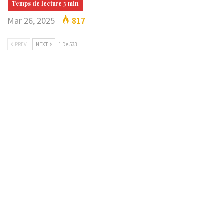
Mar 26, 2025
817
PREV
NEXT
1 De 533