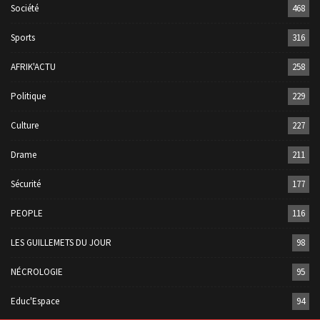
Société
468
Sports
316
AFRIK'ACTU
258
Politique
229
Culture
227
Drame
211
Sécurité
177
PEOPLE
116
LES GUILLEMETS DU JOUR
98
NÉCROLOGIE
95
Educ'Espace
94