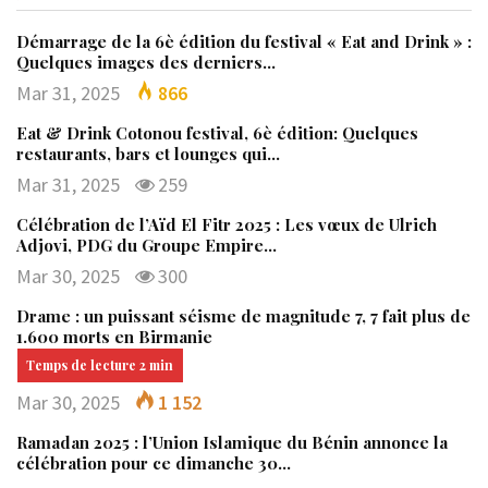
Démarrage de la 6è édition du festival « Eat and Drink » :
Quelques images des derniers…
Mar 31, 2025
866
Eat & Drink Cotonou festival, 6è édition: Quelques
restaurants, bars et lounges qui…
Mar 31, 2025
259
Célébration de l’Aïd El Fitr 2025 : Les vœux de Ulrich
Adjovi, PDG du Groupe Empire…
Mar 30, 2025
300
Drame : un puissant séisme de magnitude 7, 7 fait plus de
1.600 morts en Birmanie
Mar 30, 2025
1 152
Ramadan 2025 : l’Union Islamique du Bénin annonce la
célébration pour ce dimanche 30…