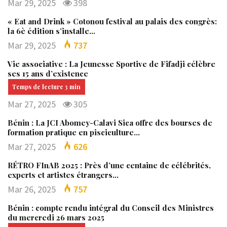
Mar 29, 2025
398
« Eat and Drink » Cotonou festival au palais des congrès:
la 6è édition s’installe…
Mar 29, 2025
737
Vie associative : La Jeunesse Sportive de Fifadji célèbre
ses 15 ans d’existence
Mar 27, 2025
305
Bénin : La JCI Abomey-Calavi Sica offre des bourses de
formation pratique en pisciculture…
Mar 27, 2025
626
RÉTRO FInAB 2025 : Près d’une centaine de célébrités,
experts et artistes étrangers…
Mar 26, 2025
757
Bénin : compte rendu intégral du Conseil des Ministres
du mercredi 26 mars 2025