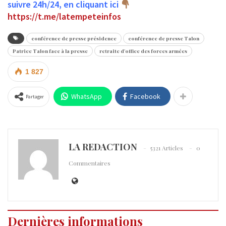
suivre 24h/24, en cliquant ici
https://t.me/latempeteinfos
conférence de presse présidence
conférence de presse Talon
Patrice Talon face à la presse
retraite d'office des forces armées
1 827
WhatsApp
Facebook
Partager
LA REDACTION
5321 Articles
0
Commentaires
Dernières informations