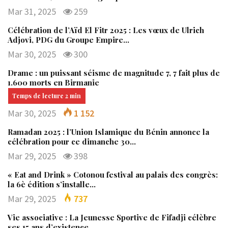
Mar 31, 2025
259
Célébration de l’Aïd El Fitr 2025 : Les vœux de Ulrich
Adjovi, PDG du Groupe Empire…
Mar 30, 2025
300
Drame : un puissant séisme de magnitude 7, 7 fait plus de
1.600 morts en Birmanie
Mar 30, 2025
1 152
Ramadan 2025 : l’Union Islamique du Bénin annonce la
célébration pour ce dimanche 30…
Mar 29, 2025
398
« Eat and Drink » Cotonou festival au palais des congrès:
la 6è édition s’installe…
Mar 29, 2025
737
Vie associative : La Jeunesse Sportive de Fifadji célèbre
ses 15 ans d’existence