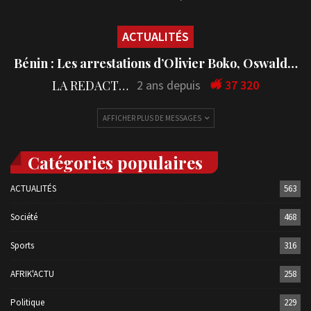
ACTUALITÉS
Bénin : Les arrestations d’Olivier Boko, Oswald…
LA REDACTION
2 ans depuis
37 320
AFFICHER PLUS DE MESSAGES
Catégories populaires
ACTUALITÉS
563
Société
468
Sports
316
AFRIK'ACTU
258
Politique
229