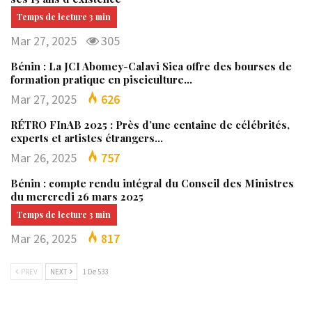
Mar 27, 2025
305
Bénin : La JCI Abomey-Calavi Sica offre des bourses de
formation pratique en pisciculture…
Mar 27, 2025
626
RÉTRO FInAB 2025 : Près d’une centaine de célébrités,
experts et artistes étrangers…
Mar 26, 2025
757
Bénin : compte rendu intégral du Conseil des Ministres
du mercredi 26 mars 2025
Mar 26, 2025
817
PREV
NEXT
1 De 533