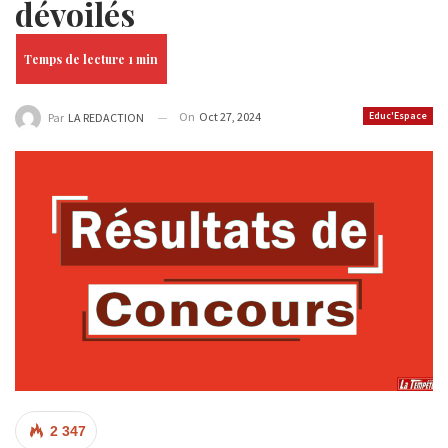
dévoilés
On
Oct 27, 2024
Educ'Espace
Par
LA REDACTION
2 347