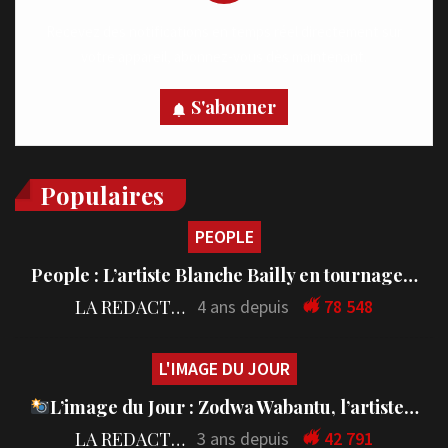
Recevez des notifications en temps réel directement sur
votre appareil, abonnez-vous dès maintenant.
S'abonner
Populaires
PEOPLE
People : L’artiste Blanche Bailly en tournage…
LA REDACTION
4 ans depuis
78 548
L'IMAGE DU JOUR
L’image du Jour : Zodwa Wabantu, l’artiste…
LA REDACTION
3 ans depuis
42 791