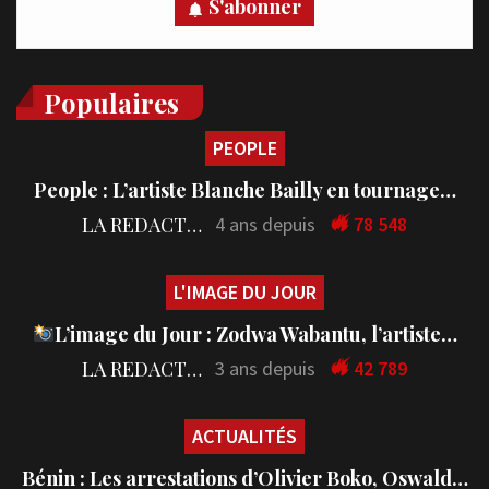
S'abonner
Populaires
PEOPLE
People : L’artiste Blanche Bailly en tournage…
LA REDACTION
4 ans depuis
78 548
L'IMAGE DU JOUR
L’image du Jour : Zodwa Wabantu, l’artiste…
LA REDACTION
3 ans depuis
42 789
ACTUALITÉS
Bénin : Les arrestations d’Olivier Boko, Oswald…