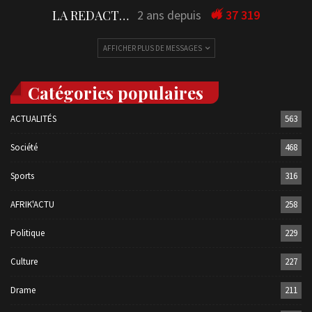
LA REDACTION
2 ans depuis
37 319
AFFICHER PLUS DE MESSAGES
Catégories populaires
ACTUALITÉS
563
Société
468
Sports
316
AFRIK'ACTU
258
Politique
229
Culture
227
Drame
211