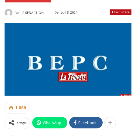
On
Juil 8, 2024
Educ'Espace
Par
LA REDACTION
1 069
WhatsApp
Facebook
Partager