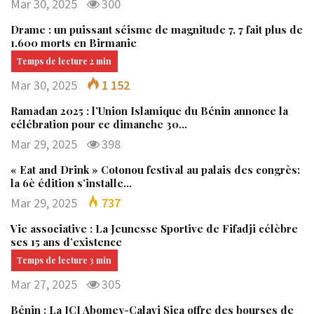
Mar 30, 2025
300
Drame : un puissant séisme de magnitude 7, 7 fait plus de
1.600 morts en Birmanie
Mar 30, 2025
1 152
Ramadan 2025 : l’Union Islamique du Bénin annonce la
célébration pour ce dimanche 30…
Mar 29, 2025
398
« Eat and Drink » Cotonou festival au palais des congrès:
la 6è édition s’installe…
Mar 29, 2025
737
Vie associative : La Jeunesse Sportive de Fifadji célèbre
ses 15 ans d’existence
Mar 27, 2025
305
Bénin : La JCI Abomey-Calavi Sica offre des bourses de