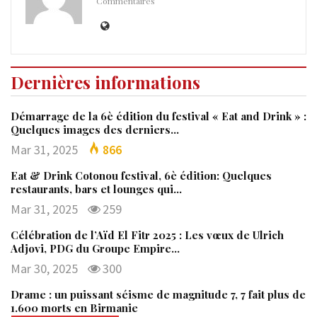
Commentaires
Dernières informations
Démarrage de la 6è édition du festival « Eat and Drink » :
Quelques images des derniers…
Mar 31, 2025
866
Eat & Drink Cotonou festival, 6è édition: Quelques
restaurants, bars et lounges qui…
Mar 31, 2025
259
Célébration de l’Aïd El Fitr 2025 : Les vœux de Ulrich
Adjovi, PDG du Groupe Empire…
Mar 30, 2025
300
Drame : un puissant séisme de magnitude 7, 7 fait plus de
1.600 morts en Birmanie