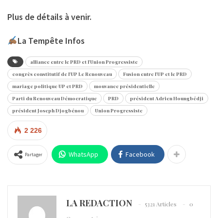
Plus de détails à venir.
La Tempête Infos
alliance entre le PRD et l'Union Progressiste
congrès constitutif de l'UP Le Renouveau
Fusion entre l'UP et le PRD
mariage politique UP et PRD
mouvance présidentielle
Parti du Renouveau Démocratique
PRD
président Adrien Houngbédji
président Joseph Djogbénou
Union Progressiste
2 226
WhatsApp
Facebook
Partager
LA REDACTION
5321 Articles
0