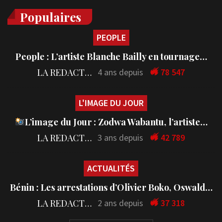
Populaires
PEOPLE
People : L’artiste Blanche Bailly en tournage…
LA REDACTION
4 ans depuis
78 547
L'IMAGE DU JOUR
L’image du Jour : Zodwa Wabantu, l’artiste…
LA REDACTION
3 ans depuis
42 789
ACTUALITÉS
Bénin : Les arrestations d’Olivier Boko, Oswald…
LA REDACTION
2 ans depuis
37 318