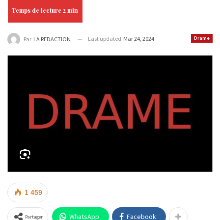
Last updated
Mar 24, 2024
Drame
Par
LA REDACTION
1 459
WhatsApp
Facebook
Partager