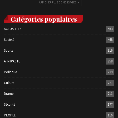
AFFICHER PLUS DE MESSAGES
Catégories populaires
ACTUALITÉS
563
Société
468
Sports
316
AFRIK'ACTU
258
Politique
229
Culture
227
Drame
211
Sécurité
177
PEOPLE
116