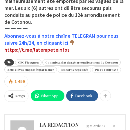
malheureusement été emportés par les vagues de la
mer. Les six (6) autres ont dû être secourus puis
conduits au poste de police du 12è arrondissement
de Cotonou.
Abonnez-vous à notre chaîne TELEGRAM pour nous
suivre 24h/24, en cliquant ici
https://t.me/latempeteinfos
CEG Fiyegnon
Commissariat du 12è arrondissement de Cotonou
deux élèves emportés par la mer
les corps repêchés
Plage Fidjrossè
1 459
WhatsApp
Facebook
Partager
LA REDACTION
5321 Articles
0