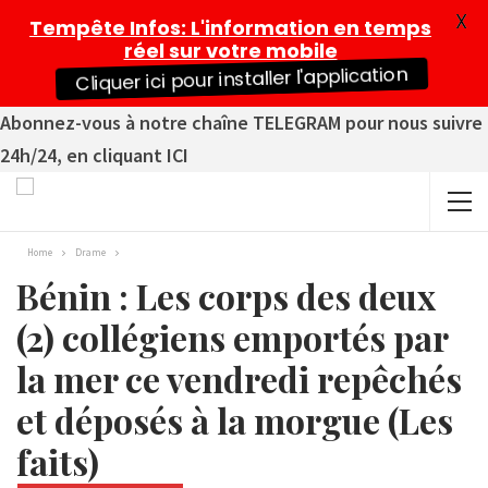
X
Tempête Infos
: L'information en temps
réel sur votre mobile
Cliquer ici pour installer l'application
Abonnez-vous à notre chaîne TELEGRAM pour nous suivre
24h/24, en cliquant ICI
Home
Drame
Bénin : Les corps des deux
(2) collégiens emportés par
la mer ce vendredi repêchés
et déposés à la morgue (Les
faits)