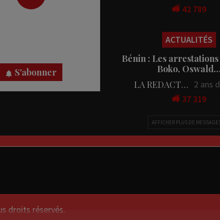
42 789
 des notifications en temps
rectement sur votre appareil,
ACTUALITÉS
nez-vous dès maintenant.
Bénin : Les arrestations
Boko, Oswald
S'abonner
LA REDACTION
2 ans 
37 319
AFFICHER PLUS DE MESSAGE
droits réservés.