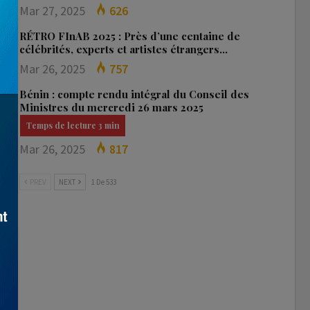
Mar 27, 2025
626
RÉTRO FInAB 2025 : Près d’une centaine de
célébrités, experts et artistes étrangers…
Mar 26, 2025
757
Bénin : compte rendu intégral du Conseil des
Ministres du mercredi 26 mars 2025
Mar 26, 2025
817
PREV
NEXT
1 De 533