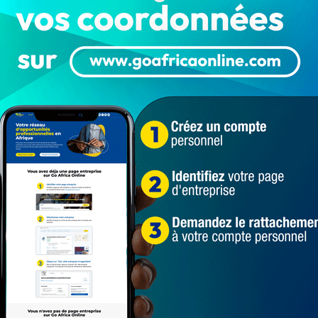
vre 24h/24, en cliquant ici
mutation des 305 enseignants réintégrés
mutation des enseignants
3 295