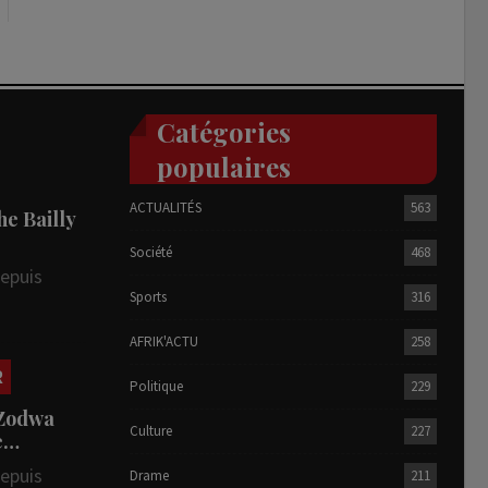
Catégories
populaires
ACTUALITÉS
563
he Bailly
Société
468
depuis
Sports
316
AFRIK'ACTU
258
R
Politique
229
 Zodwa
Culture
227
te…
depuis
Drame
211