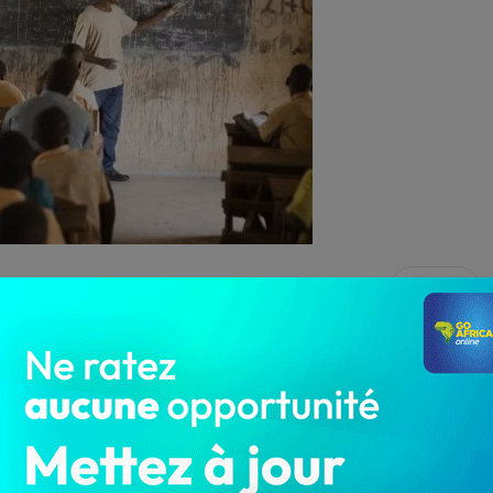
3 295
’évaluation des connaissances avant d’être réintégrés
enseignants concernés ont reçu leur mutation.