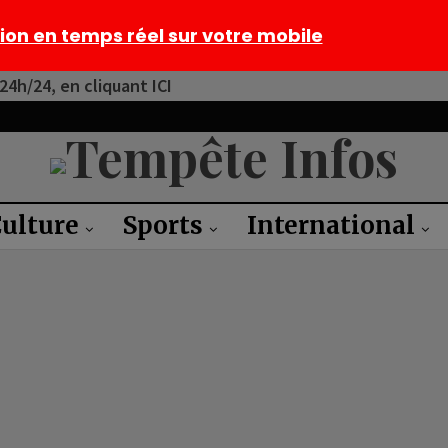
tion en temps réel sur votre mobile
4h/24, en cliquant ICI
ulture
Sports
International