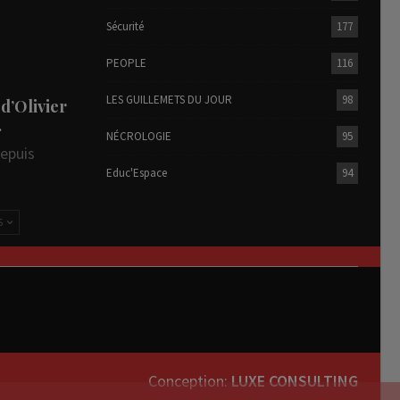
Sécurité
177
PEOPLE
116
LES GUILLEMETS DU JOUR
98
 d’Olivier
…
NÉCROLOGIE
95
depuis
Educ'Espace
94
S
Conception:
LUXE CONSULTING