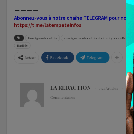
Abonnez-vous à notre chaîne TELEGRAM pour nous sui
https://t.me/latempeteinfos
Enseignants radiés
enseignements radiés et réintégrés au Bénin
Radiés
Facebook
Telegram
Partager
LA REDACTION
5321 Articles
0
Commentaires