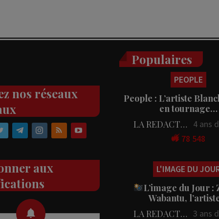
Populaires
PEOPLE
ez nos réseaux
People : L’artiste Blanc
aux
en tournage…
LA REDACTION
4 ans 
78 548
onner aux
L'IMAGE DU JOU
fications
L’image du Jour :
Wabantu, l’artis
LA REDACTION
3 ans 