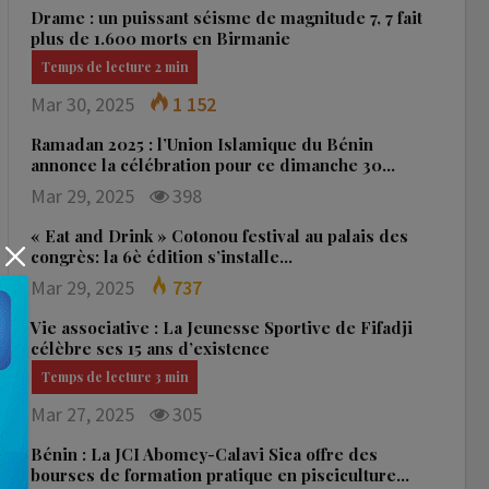
Drame : un puissant séisme de magnitude 7, 7 fait
plus de 1.600 morts en Birmanie
Mar 30, 2025
1 152
Ramadan 2025 : l’Union Islamique du Bénin
annonce la célébration pour ce dimanche 30…
Mar 29, 2025
398
« Eat and Drink » Cotonou festival au palais des
congrès: la 6è édition s’installe…
Mar 29, 2025
737
Vie associative : La Jeunesse Sportive de Fifadji
célèbre ses 15 ans d’existence
Mar 27, 2025
305
Bénin : La JCI Abomey-Calavi Sica offre des
bourses de formation pratique en pisciculture…