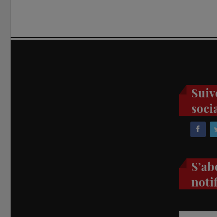
Suiv
soci
S’ab
noti