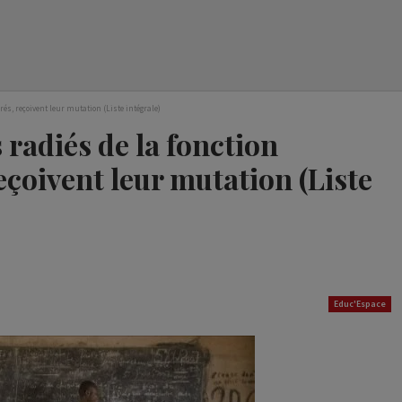
rés, reçoivent leur mutation (Liste intégrale)
 radiés de la fonction
eçoivent leur mutation (Liste
Educ'Espace