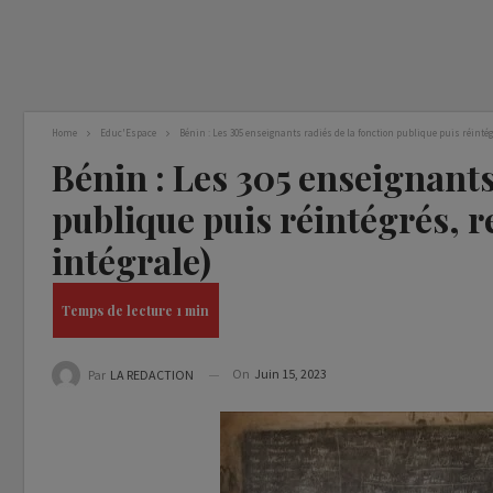
Home
Educ'Espace
Bénin : Les 305 enseignants radiés de la fonction publique puis réintég
Bénin : Les 305 enseignants
publique puis réintégrés, r
intégrale)
On
Juin 15, 2023
Par
LA REDACTION