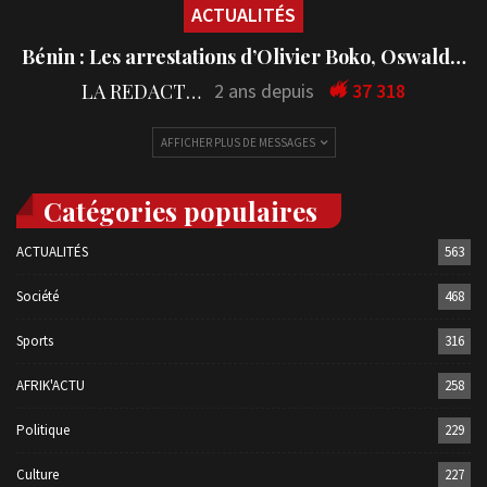
ACTUALITÉS
Bénin : Les arrestations d’Olivier Boko, Oswald…
LA REDACTION
2 ans depuis
37 318
AFFICHER PLUS DE MESSAGES
Catégories populaires
ACTUALITÉS
563
Société
468
Sports
316
AFRIK'ACTU
258
Politique
229
Culture
227