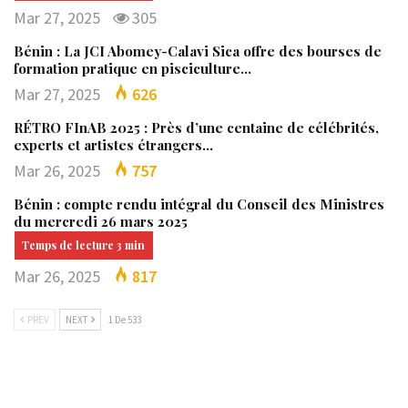
Mar 27, 2025
305
Bénin : La JCI Abomey-Calavi Sica offre des bourses de
formation pratique en pisciculture…
Mar 27, 2025
626
RÉTRO FInAB 2025 : Près d’une centaine de célébrités,
experts et artistes étrangers…
Mar 26, 2025
757
Bénin : compte rendu intégral du Conseil des Ministres
du mercredi 26 mars 2025
Mar 26, 2025
817
PREV
NEXT
1 De 533