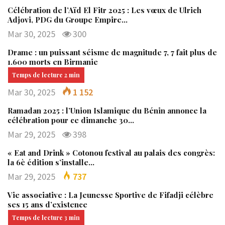
Célébration de l’Aïd El Fitr 2025 : Les vœux de Ulrich
Adjovi, PDG du Groupe Empire…
Mar 30, 2025
300
Drame : un puissant séisme de magnitude 7, 7 fait plus de
1.600 morts en Birmanie
Mar 30, 2025
1 152
Ramadan 2025 : l’Union Islamique du Bénin annonce la
célébration pour ce dimanche 30…
Mar 29, 2025
398
« Eat and Drink » Cotonou festival au palais des congrès:
la 6è édition s’installe…
Mar 29, 2025
737
Vie associative : La Jeunesse Sportive de Fifadji célèbre
ses 15 ans d’existence