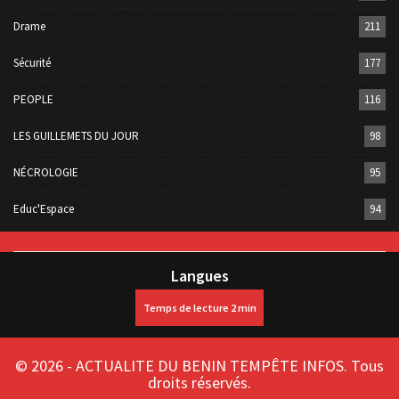
Drame
211
Sécurité
177
PEOPLE
116
LES GUILLEMETS DU JOUR
98
NÉCROLOGIE
95
Educ'Espace
94
Langues
© 2026 - ACTUALITE DU BENIN TEMPÊTE INFOS. Tous
droits réservés.