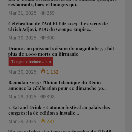
restaurants, bars et lounges qui…
Mar 31, 2025
259
Célébration de l’Aïd El Fitr 2025 : Les vœux de
Ulrich Adjovi, PDG du Groupe Empire…
Mar 30, 2025
300
Drame : un puissant séisme de magnitude 7, 7 fait
plus de 1.600 morts en Birmanie
Mar 30, 2025
1 152
Ramadan 2025 : l’Union Islamique du Bénin
annonce la célébration pour ce dimanche 30…
Mar 29, 2025
398
« Eat and Drink » Cotonou festival au palais des
congrès: la 6è édition s’installe…
Mar 29, 2025
737