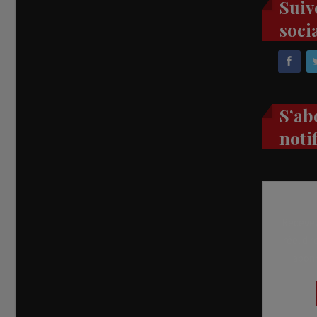
Suiv
soci
S’ab
noti
Recevez
réel di
abon