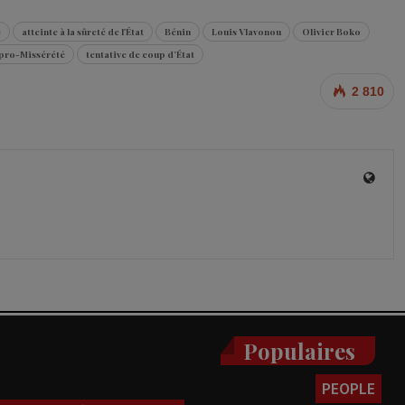
e
atteinte à la sûreté de l'État
Bénin
Louis Vlavonou
Olivier Boko
kpro-Missérété
tentative de coup d’État
2 810
Populaires
PEOPLE