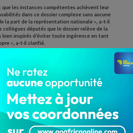
nt que les instances compétentes achèvent leur
nsabilités dans ce dossier complexe sans aucune
 la part de la représentation nationale », a-t-il
es collègues députés que le dossier relève de la
 bien inspirés d’éviter toute ingérence en tant
e », a-t-il clarifié.