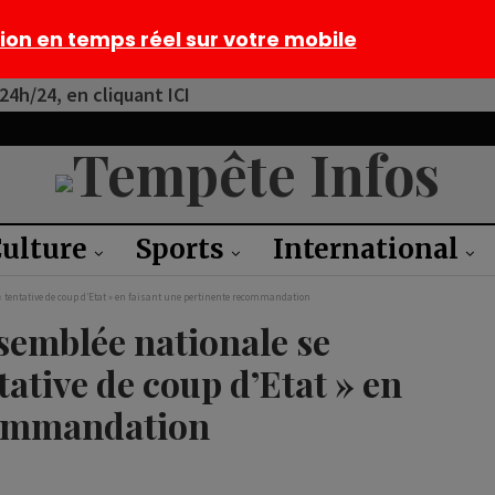
tion en temps réel sur votre mobile
4h/24, en cliquant ICI
ulture
Sports
International
 « tentative de coup d’Etat » en faisant une pertinente recommandation
ssemblée nationale se
tative de coup d’Etat » en
commandation