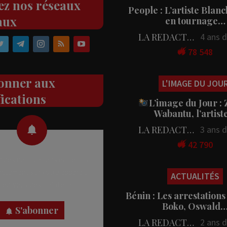
ez nos réseaux
People : L’artiste Blanc
aux
en tournage…
LA REDACTION
4 ans 
78 548
onner aux
L'IMAGE DU JOU
fications
L’image du Jour :
Wabantu, l’artis
LA REDACTION
3 ans 
42 790
 des notifications en temps
rectement sur votre appareil,
ACTUALITÉS
nez-vous dès maintenant.
Bénin : Les arrestations
Boko, Oswald
S'abonner
LA REDACTION
2 ans 