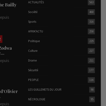
ACTUALITÉS
563
he Bailly
Société
468
depuis
Sports
316
AFRIK'ACTU
258
R
Politique
229
 Zodwa
Culture
227
te…
depuis
Drame
211
Sécurité
177
PEOPLE
116
LES GUILLEMETS DU JOUR
98
 d’Olivier
…
NÉCROLOGIE
95
depuis