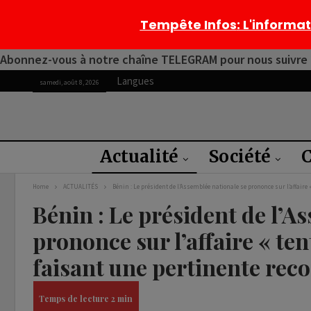
Tempête Infos
: L'informa
Abonnez-vous à notre chaîne TELEGRAM pour nous suivre 2
Langues
samedi, août 8, 2026
Actualité
Société
C
Home
ACTUALITÉS
Bénin : Le président de l’Assemblée nationale se prononce sur l’affaire
Bénin : Le président de l’A
prononce sur l’affaire « ten
faisant une pertinente re