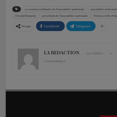
2e session ordinaire de l'assemblée nationale
assemblée national
Oswald Homeky
président de l'assemblée nationale
Prison civile d'A
Facebook
Telegram
Partager
LA REDACTION
5321 Articles
0
Commentaires