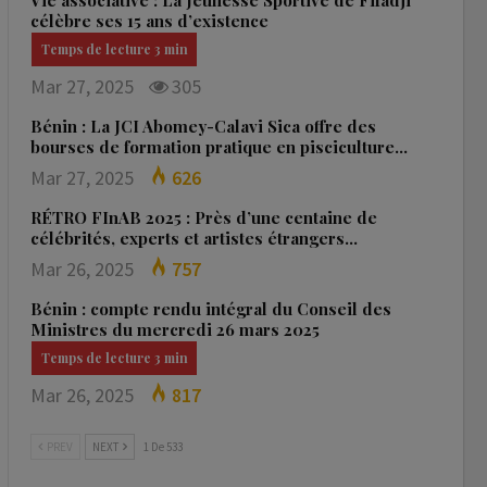
Vie associative : La Jeunesse Sportive de Fifadji
célèbre ses 15 ans d’existence
Mar 27, 2025
305
Bénin : La JCI Abomey-Calavi Sica offre des
bourses de formation pratique en pisciculture…
Mar 27, 2025
626
RÉTRO FInAB 2025 : Près d’une centaine de
célébrités, experts et artistes étrangers…
Mar 26, 2025
757
Bénin : compte rendu intégral du Conseil des
Ministres du mercredi 26 mars 2025
Mar 26, 2025
817
PREV
NEXT
1 De 533