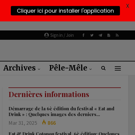
X
Cliquer ici pour installer l'application
Sign in / Join
Archives
Pêle-Mêle
Dernières informations
Démarrage de la 6è édition du festival « Eat and
Drink » : Quelques images des derniers…
Mar 31, 2025
866
Eat & Drink Cotonou festival, 6è édition: Quelques