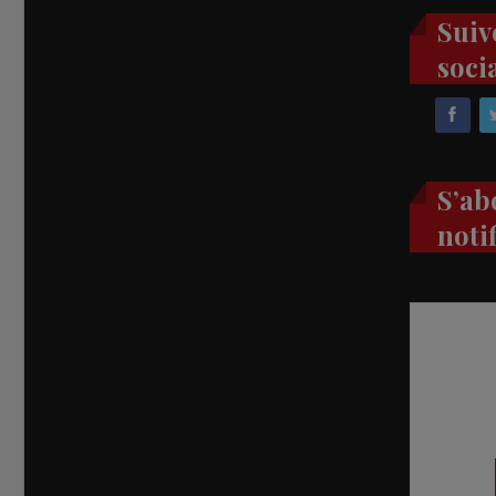
Suiv
soci
S’ab
noti
Recevez
réel di
abon