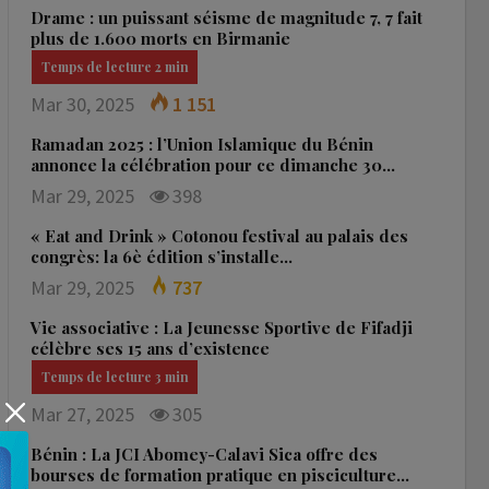
Drame : un puissant séisme de magnitude 7, 7 fait
plus de 1.600 morts en Birmanie
Mar 30, 2025
1 151
Ramadan 2025 : l’Union Islamique du Bénin
annonce la célébration pour ce dimanche 30…
Mar 29, 2025
398
« Eat and Drink » Cotonou festival au palais des
congrès: la 6è édition s’installe…
Mar 29, 2025
737
Vie associative : La Jeunesse Sportive de Fifadji
célèbre ses 15 ans d’existence
Mar 27, 2025
305
Bénin : La JCI Abomey-Calavi Sica offre des
bourses de formation pratique en pisciculture…