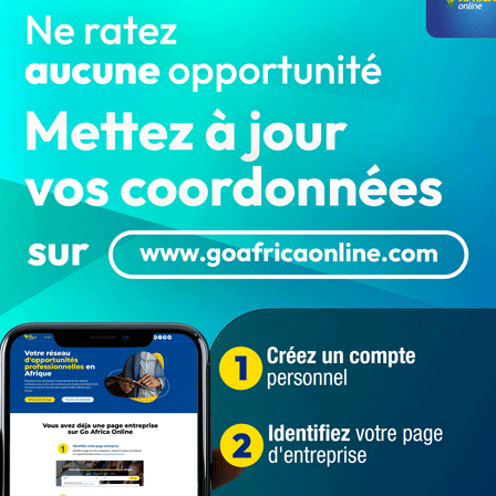
ves blessures, aux services des urgences du Centre
.
te ses sincères condoléances à la Direction Générale
isparu.