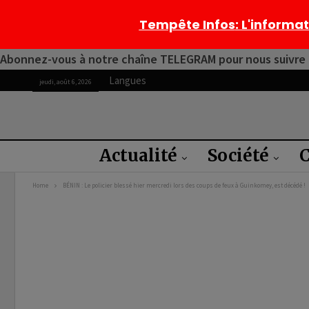
Tempête Infos
: L'informa
Abonnez-vous à notre chaîne TELEGRAM pour nous suivre 2
Langues
jeudi, août 6, 2026
Actualité
Société
C
Home
BÉNIN : Le policier blessé hier mercredi lors des coups de feux à Guinkomey, est décédé !