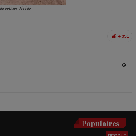
u policier décédé
4 931
Populaires
PEOPLE