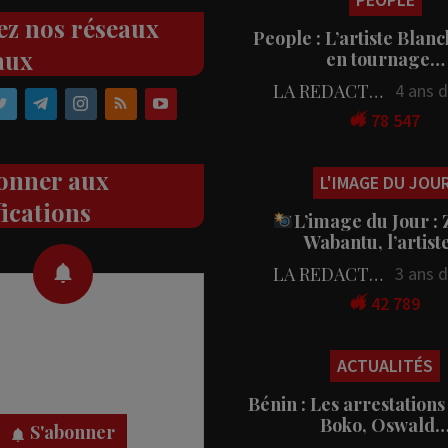
ez nos réseaux
People : L’artiste Blanc
aux
en tournage…
LA REDACTION
4 ans 
78 547
onner aux
L'IMAGE DU JOU
fications
L’image du Jour :
Wabantu, l’artis
LA REDACTION
3 ans 
42 789
 des notifications en temps
rectement sur votre appareil,
ACTUALITÉS
nez-vous dès maintenant.
Bénin : Les arrestations
Boko, Oswald
S'abonner