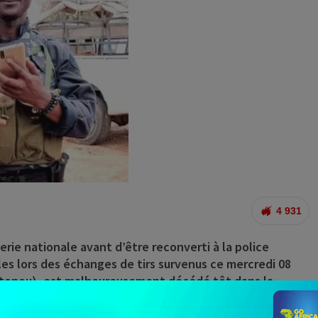
4 931
rie nationale avant d’être reconverti à la police
alles lors des échanges de tirs survenus ce mercredi 08
otonou), est malheureusement décédé tôt dans la