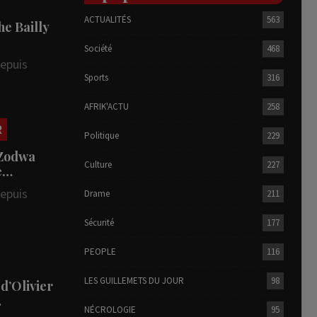
ACTUALITÉS
563
he Bailly
Société
468
depuis
Sports
316
AFRIK'ACTU
258
R
Politique
229
 Zodwa
Culture
227
te…
depuis
Drame
211
Sécurité
177
PEOPLE
116
LES GUILLEMETS DU JOUR
98
 d’Olivier
…
NÉCROLOGIE
95