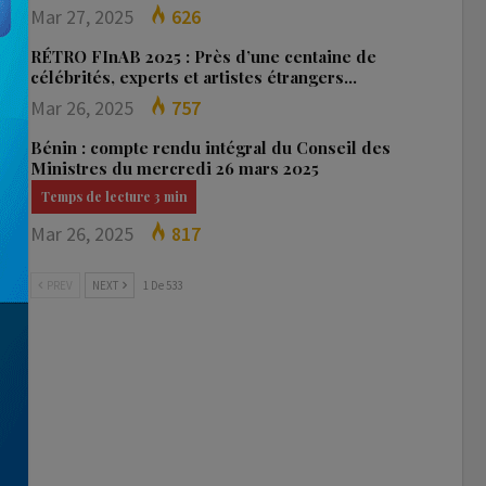
Mar 27, 2025
626
RÉTRO FInAB 2025 : Près d’une centaine de
célébrités, experts et artistes étrangers…
Mar 26, 2025
757
Bénin : compte rendu intégral du Conseil des
Ministres du mercredi 26 mars 2025
Mar 26, 2025
817
PREV
NEXT
1 De 533