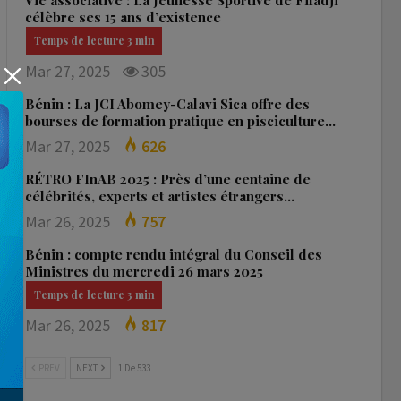
Vie associative : La Jeunesse Sportive de Fifadji
célèbre ses 15 ans d’existence
Mar 27, 2025
305
Bénin : La JCI Abomey-Calavi Sica offre des
bourses de formation pratique en pisciculture…
Mar 27, 2025
626
RÉTRO FInAB 2025 : Près d’une centaine de
célébrités, experts et artistes étrangers…
Mar 26, 2025
757
Bénin : compte rendu intégral du Conseil des
Ministres du mercredi 26 mars 2025
Mar 26, 2025
817
PREV
NEXT
1 De 533