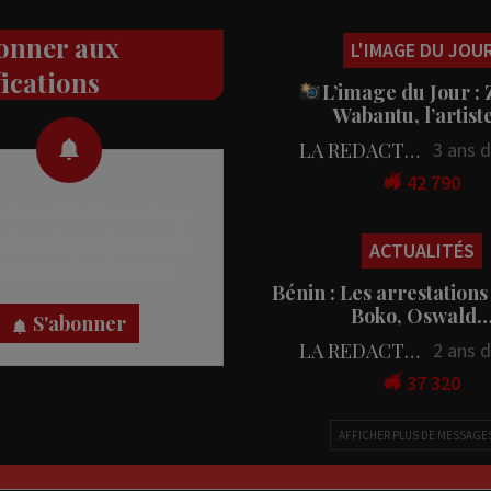
onner aux
L'IMAGE DU JOU
fications
L’image du Jour :
Wabantu, l’artis
LA REDACTION
3 ans 
42 790
 des notifications en temps
rectement sur votre appareil,
ACTUALITÉS
nez-vous dès maintenant.
Bénin : Les arrestations
Boko, Oswald
S'abonner
LA REDACTION
2 ans 
37 320
AFFICHER PLUS DE MESSAGE