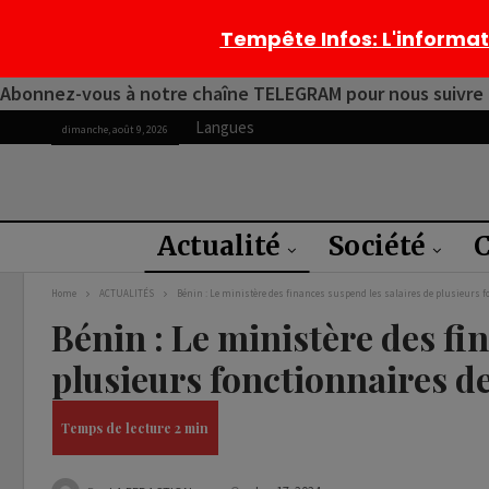
Tempête Infos
: L'informa
Abonnez-vous à notre chaîne TELEGRAM pour nous suivre 2
Langues
dimanche, août 9, 2026
Actualité
Société
C
Home
ACTUALITÉS
Bénin : Le ministère des finances suspend les salaires de plusieurs fo
Bénin : Le ministère des fi
plusieurs fonctionnaires de 