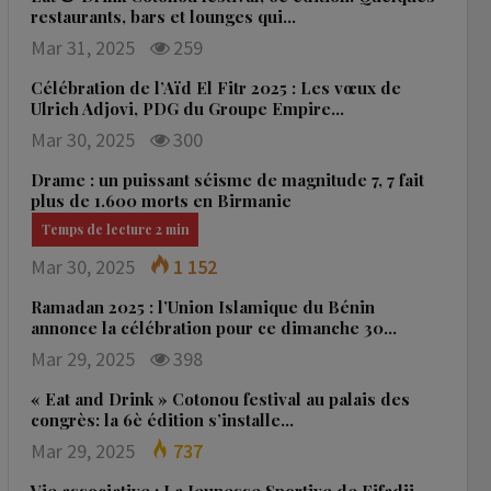
restaurants, bars et lounges qui…
Mar 31, 2025
259
Célébration de l’Aïd El Fitr 2025 : Les vœux de
Ulrich Adjovi, PDG du Groupe Empire…
Mar 30, 2025
300
Drame : un puissant séisme de magnitude 7, 7 fait
plus de 1.600 morts en Birmanie
Mar 30, 2025
1 152
Ramadan 2025 : l’Union Islamique du Bénin
annonce la célébration pour ce dimanche 30…
Mar 29, 2025
398
« Eat and Drink » Cotonou festival au palais des
congrès: la 6è édition s’installe…
Mar 29, 2025
737