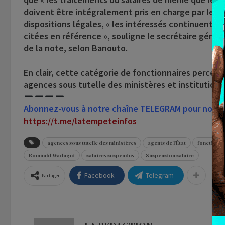
doivent être intégralement pris en charge par les 
dispositions légales, « les intéressés continuent d’
citées en référence », souligne le secrétaire génér
de la note, selon Banouto.
En clair, cette catégorie de fonctionnaires percevr
agences sous tutelle des ministères et institutions
Abonnez-vous à notre chaîne TELEGRAM pour nous su
https://t.me/latempeteinfos
agences sous tutelle des ministères
agents de l'État
fonctionnai
Romuald Wadagni
salaires suspendus
Suspension salaire
Facebook
Telegram
Partager