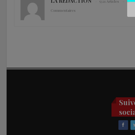
LA REDACTION
5321 Articles
0
Commentaires
Suiv
soci