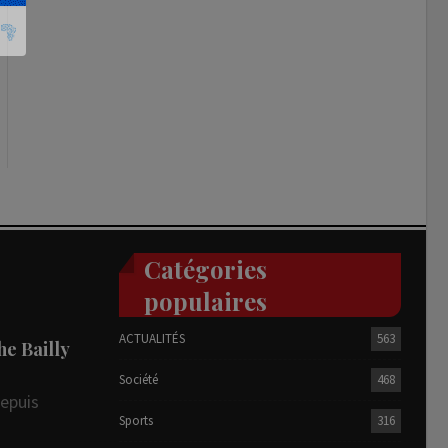
Catégories
populaires
ACTUALITÉS
563
he Bailly
Société
468
depuis
Sports
316