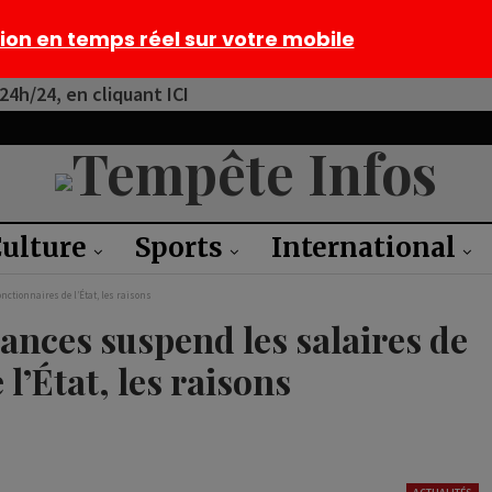
tion en temps réel sur votre mobile
4h/24, en cliquant ICI
ulture
Sports
International
nctionnaires de l’État, les raisons
nances suspend les salaires de
l’État, les raisons