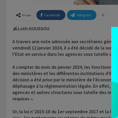
Facebook
Telegram
Partager
Loth HOUSSOU
A travers une note adressée aux secrétaires généra
vendredi 12 janvier 2024, il a été décidé de la sus
l’Etat en service dans les agences sous tutelle des 
A compter du mois de janvier 2024, les fonctionnair
des ministères et les différentes institutions d’Etat
décision a été prise par le ministère de l’économie 
déphasage à la réglementation légale. En effet, « ce
agences et autres structures sous tutelle des minist
requises ».
Or, la loi n°2015-18 du 1er septembre 2017 et la lo
que « les traitements ou salaires de même que les