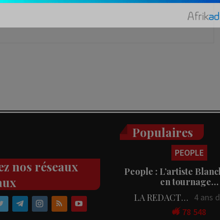
Populaires
PEOPLE
ez nos réseaux
People : L’artiste Blanc
aux
en tournage…
LA REDACTION
4 ans 
78 548