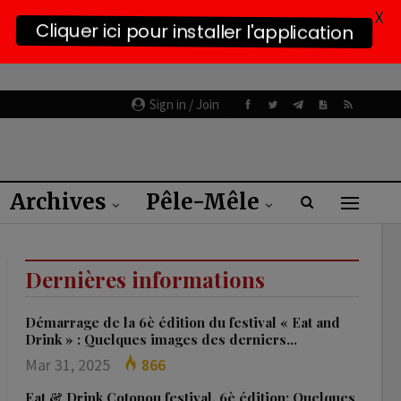
X
Cliquer ici pour installer l'application
Sign in / Join
Archives
Pêle-Mêle
Dernières informations
Démarrage de la 6è édition du festival « Eat and
Drink » : Quelques images des derniers…
Mar 31, 2025
866
Eat & Drink Cotonou festival, 6è édition: Quelques