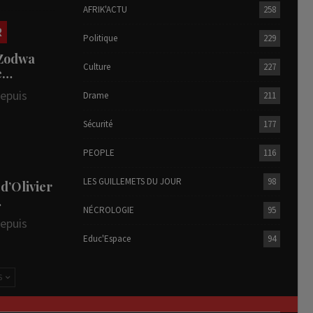
AFRIK'ACTU
258
R
Politique
229
 Zodwa
Culture
227
te…
depuis
Drame
211
Sécurité
177
PEOPLE
116
LES GUILLEMETS DU JOUR
98
 d’Olivier
…
NÉCROLOGIE
95
depuis
Educ'Espace
94
S