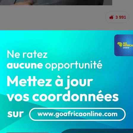
3 991
ux des ministères et institutions d’Etat en date du
pension de payement des salaires des fonctionnaires de
ministères et institutions d’Etat.
es de l’Etat en service dans les agences sous tutelle
, n’émargeront plus au fichier solde de l’Etat. La
et des finances, pour régulariser une pratique en
rtains agents de l’Etat sont mis à la disposition des
ères et institutions d’Etat, sans les formalités
i n°2020-20 du 02 septembre 2020, disposent entre autres
 indemnités de fonction et tous autres avantages