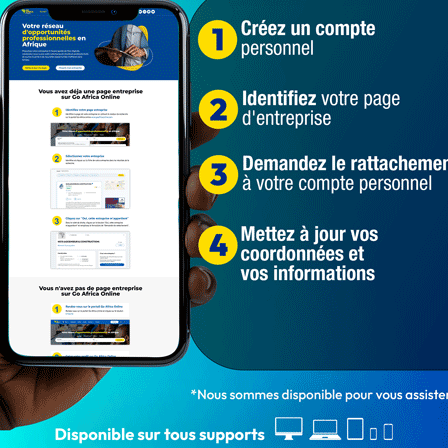
entreprises publiques concernées ». Mais malgré ces
émarger au fichier solde de l’Etat au mépris des lois
al du ministère de l’Economie et des Finances signataire
ont désormais leurs salaires des caisses des différentes
 d’Etat.
ivre 24h/24, en cliquant ici
res de l'État
institutions d'État
ministère de l'économie et des finances
3 991