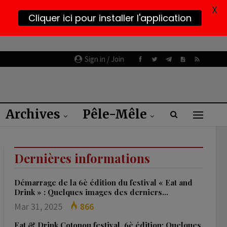
X
Cliquer ici pour installer l'application
Sign in / Join
Archives
Pêle-Mêle
Dernières informations
Démarrage de la 6è édition du festival « Eat and
Drink » : Quelques images des derniers…
Mar 31, 2025
866
Eat & Drink Cotonou festival, 6è édition: Quelques