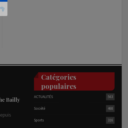
Catégories
populaires
ACTUALITÉS
563
he Bailly
Société
468
depuis
Sports
316