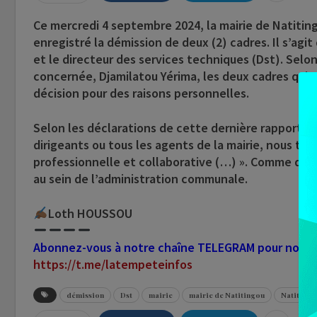
Ce mercredi 4 septembre 2024, la mairie de Natitin
enregistré la démission de deux (2) cadres. Il s’ag
et le directeur des services techniques (Dst). Selon
concernée, Djamilatou Yérima, les deux cadres qui o
décision pour des raisons personnelles.
Selon les déclarations de cette dernière rapportées
dirigeants ou tous les agents de la mairie, nous trav
professionnelle et collaborative (…) ». Comme quoi
au sein de l’administration communale.
Loth HOUSSOU
Abonnez-vous à notre chaîne TELEGRAM pour nous su
https://t.me/latempeteinfos
démission
Dst
mairie
mairie de Natitingou
Natitingo