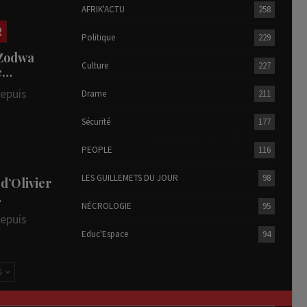
AFRIK'ACTU
258
R
Politique
229
 Zodwa
Culture
227
te…
depuis
Drame
211
Sécurité
177
PEOPLE
116
LES GUILLEMETS DU JOUR
98
 d’Olivier
…
NÉCROLOGIE
95
depuis
Educ'Espace
94
S