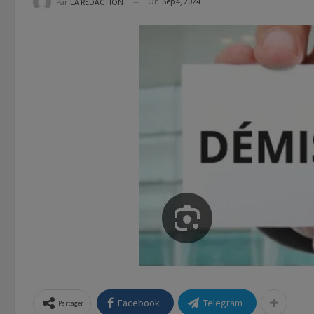
On
Sep 4, 2024
Par
LA REDACTION
Facebook
Telegram
Partager