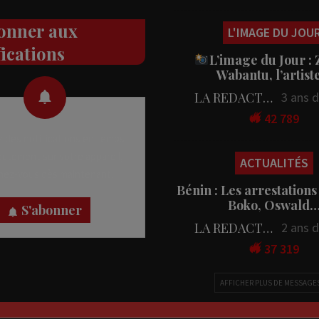
onner aux
L'IMAGE DU JOU
fications
L’image du Jour :
Wabantu, l’artis
LA REDACTION
3 ans 
42 789
 des notifications en temps
rectement sur votre appareil,
ACTUALITÉS
nez-vous dès maintenant.
Bénin : Les arrestations
Boko, Oswald
S'abonner
LA REDACTION
2 ans 
37 319
AFFICHER PLUS DE MESSAGE