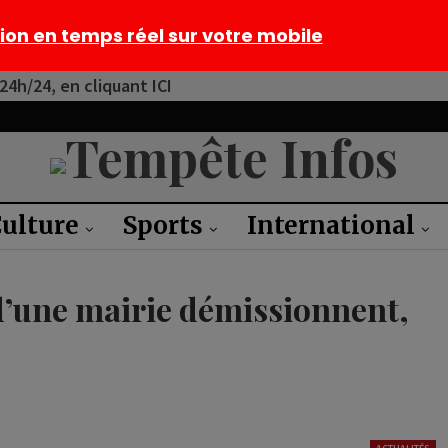
tion en temps réel sur votre mobile
4h/24, en cliquant ICI
ulture
Sports
International
d’une mairie démissionnent,