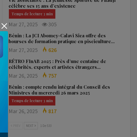
Vie associative : La Jeunesse Sportive de Fifadji
célèbre ses 15 ans d’existence
Mar 27, 2025
305
Bénin : La JCI Abomey-Calavi Sica offre des
bourses de formation pratique en pisciculture…
Mar 27, 2025
626
RÉTRO FInAB 2025 : Près d’une centaine de
célébrités, experts et artistes étrangers…
Mar 26, 2025
757
Bénin : compte rendu intégral du Conseil des
Ministres du mercredi 26 mars 2025
Mar 26, 2025
817
PREV
NEXT
1 De 533