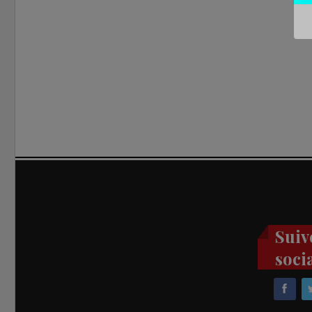
Suiv
soci