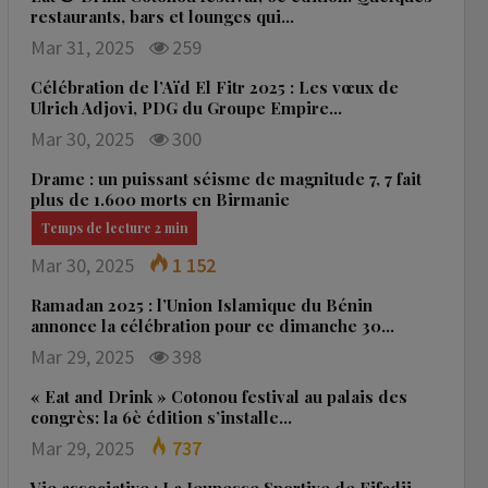
restaurants, bars et lounges qui…
Mar 31, 2025
259
Célébration de l’Aïd El Fitr 2025 : Les vœux de
Ulrich Adjovi, PDG du Groupe Empire…
Mar 30, 2025
300
Drame : un puissant séisme de magnitude 7, 7 fait
plus de 1.600 morts en Birmanie
Mar 30, 2025
1 152
Ramadan 2025 : l’Union Islamique du Bénin
annonce la célébration pour ce dimanche 30…
Mar 29, 2025
398
« Eat and Drink » Cotonou festival au palais des
congrès: la 6è édition s’installe…
Mar 29, 2025
737