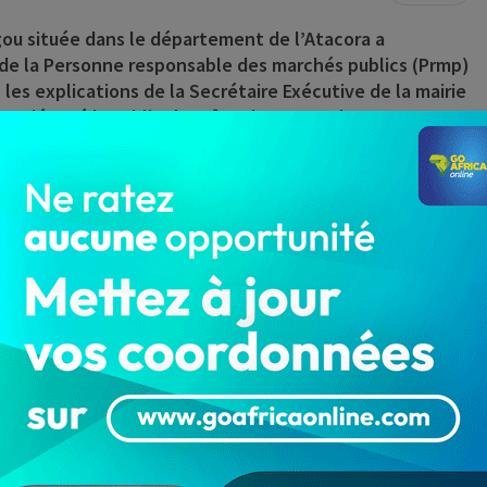
gou située dans le département de l’Atacora a
it de la Personne responsable des marchés publics (Prmp)
 les explications de la Secrétaire Exécutive de la mairie
nt déposé le tablier le même jour ont pris cette
 par les médias, « (…) que ce soient les cadres
aillons en parfaite synergie. L’ambiance de travail est
, les démissions ne seraient pas liées à des problèmes
ivre 24h/24, en cliquant ici
u
PRMP
SE