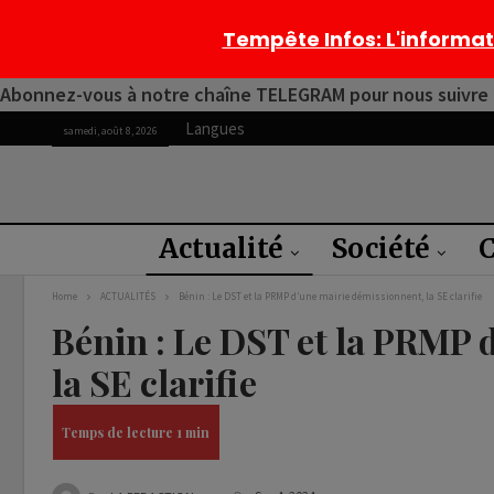
Tempête Infos
: L'informa
Abonnez-vous à notre chaîne TELEGRAM pour nous suivre 2
Langues
samedi, août 8, 2026
Actualité
Société
C
Home
ACTUALITÉS
Bénin : Le DST et la PRMP d’une mairie démissionnent, la SE clarifie
Bénin : Le DST et la PRMP 
la SE clarifie