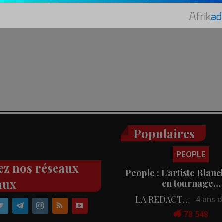
Populaires
PEOPLE
ez nos réseaux
People : L’artiste Blanc
aux
en tournage…
LA REDACTION
4 ans 
78 548