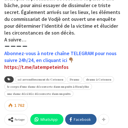
bâche, pour ainsi essayer de dissimuler ce triste
secret. Également arrivés sur les lieux, les éléments
du commissariat de Vodjè ont ouvert une enquête
pour déterminer l’identité de la victime et élucider
les circonstances de son décès.
A suivre…
Abonnez-vous à notre chaîne TELEGRAM pour nous
suivre 24h/24, en cliquant ici
https://t.me/latempeteinfos
11è arrondissement de Cotonou
Drame
drame à Cotonou
le corps d'une dame découverte dans un puits à Houéyiho
une dame décédée découverte dans un puits
1 762
WhatsApp
Facebook
Partager