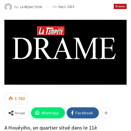
On
Sep 1, 2023
Drame
Par
LA REDACTION
1 762
WhatsApp
Facebook
Partager
A Houéyiho, un quartier situé dans le 11è