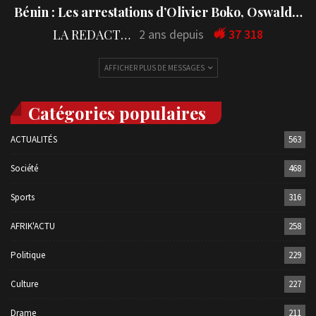
Bénin : Les arrestations d’Olivier Boko, Oswald…
LA REDACTION
2 ans depuis
37 318
AFFICHER PLUS DE MESSAGES
Catégories populaires
ACTUALITÉS
563
Société
468
Sports
316
AFRIK'ACTU
258
Politique
229
Culture
227
Drame
211