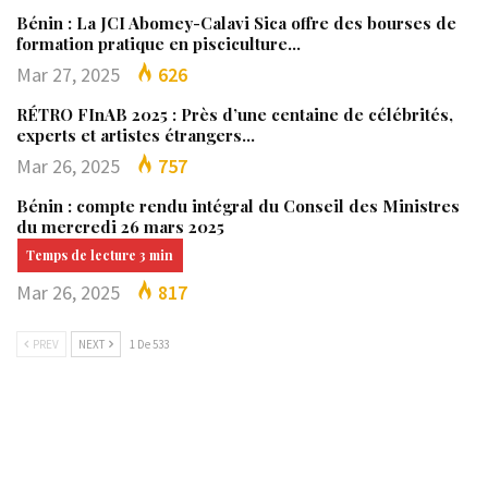
Bénin : La JCI Abomey-Calavi Sica offre des bourses de
formation pratique en pisciculture…
Mar 27, 2025
626
RÉTRO FInAB 2025 : Près d’une centaine de célébrités,
experts et artistes étrangers…
Mar 26, 2025
757
Bénin : compte rendu intégral du Conseil des Ministres
du mercredi 26 mars 2025
Mar 26, 2025
817
PREV
NEXT
1 De 533