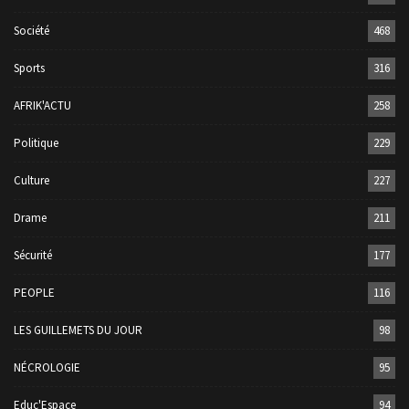
Société
468
Sports
316
AFRIK'ACTU
258
Politique
229
Culture
227
Drame
211
Sécurité
177
PEOPLE
116
LES GUILLEMETS DU JOUR
98
NÉCROLOGIE
95
Educ'Espace
94