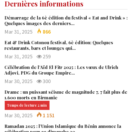
Dernières informations
Démarrage de la 6è édition du festival « Eat and Drink » :
Quelques images des derniers…
Mar 31, 2025
866
Eat & Drink Cotonou festival, 6è édition: Quelques
restaurants, bars et lounges qui…
Mar 31, 2025
259
Célébration de l’Aïd El Fitr 2025 : Les vœux de Ulrich
Adjovi, PDG du Groupe Empire…
Mar 30, 2025
300
Drame : un puissant séisme de magnitude 7, 7 fait plus de
1.600 morts en Birmanie
Mar 30, 2025
1 151
Ramadan 2025 : l’Union Islamique du Bénin annonce la
célébration pour ce dimanche 30…