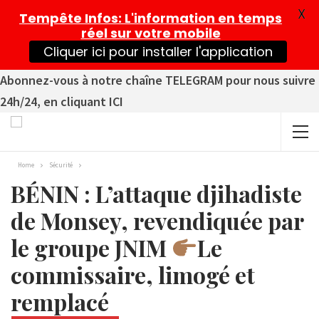
X
Tempête Infos
: L'information en temps
réel sur votre mobile
Cliquer ici pour installer l'application
Abonnez-vous à notre chaîne TELEGRAM pour nous suivre
24h/24, en cliquant ICI
Home
Sécurité
BÉNIN : L’attaque djihadiste
de Monsey, revendiquée par
le groupe JNIM
Le
commissaire, limogé et
remplacé