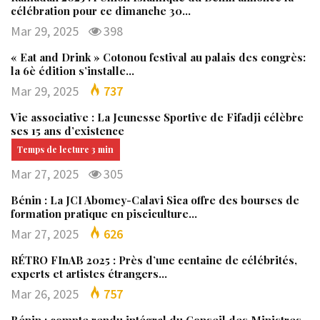
célébration pour ce dimanche 30…
Mar 29, 2025
398
« Eat and Drink » Cotonou festival au palais des congrès:
la 6è édition s’installe…
Mar 29, 2025
737
Vie associative : La Jeunesse Sportive de Fifadji célèbre
ses 15 ans d’existence
Mar 27, 2025
305
Bénin : La JCI Abomey-Calavi Sica offre des bourses de
formation pratique en pisciculture…
Mar 27, 2025
626
RÉTRO FInAB 2025 : Près d’une centaine de célébrités,
experts et artistes étrangers…
Mar 26, 2025
757
Bénin : compte rendu intégral du Conseil des Ministres