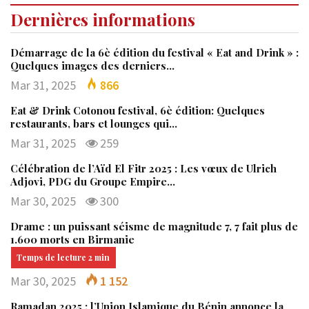
Dernières informations
Démarrage de la 6è édition du festival « Eat and Drink » :
Quelques images des derniers…
Mar 31, 2025
866
Eat & Drink Cotonou festival, 6è édition: Quelques
restaurants, bars et lounges qui…
Mar 31, 2025
259
Célébration de l’Aïd El Fitr 2025 : Les vœux de Ulrich
Adjovi, PDG du Groupe Empire…
Mar 30, 2025
300
Drame : un puissant séisme de magnitude 7, 7 fait plus de
1.600 morts en Birmanie
Mar 30, 2025
1 152
Ramadan 2025 : l’Union Islamique du Bénin annonce la