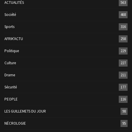
ACTUALITÉS
563
Société
468
Sports
316
AFRIK'ACTU
258
Politique
229
Culture
227
Drame
211
Sécurité
177
PEOPLE
116
LES GUILLEMETS DU JOUR
98
NÉCROLOGIE
95