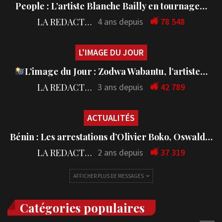
People : L’artiste Blanche Bailly en tournage…
LA REDACTION
4 ans depuis
78 548
L'IMAGE DU JOUR
L’image du Jour : Zodwa Wabantu, l’artiste…
LA REDACTION
3 ans depuis
42 789
ACTUALITÉS
Bénin : Les arrestations d’Olivier Boko, Oswald…
LA REDACTION
2 ans depuis
37 319
AFFICHER PLUS DE MESSAGES
Catégories populaires