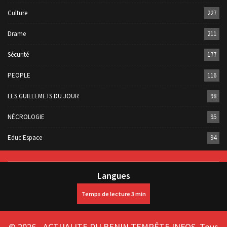
Culture
227
Drame
211
Sécurité
177
PEOPLE
116
LES GUILLEMETS DU JOUR
98
NÉCROLOGIE
95
Educ'Espace
94
Langues
© 2026 - ACTUALITE DU BENIN TEMPÊTE INFOS. Tous