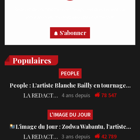
Recevez des notifications en temps réel directement sur
votre appareil, abonnez-vous dès maintenant.
S'abonner
Populaires
PEOPLE
People : L’artiste Blanche Bailly en tournage…
LA REDACTION
4 ans depuis
78 547
L'IMAGE DU JOUR
L’image du Jour : Zodwa Wabantu, l’artiste…
LA REDACTION
3 ans depuis
42 789