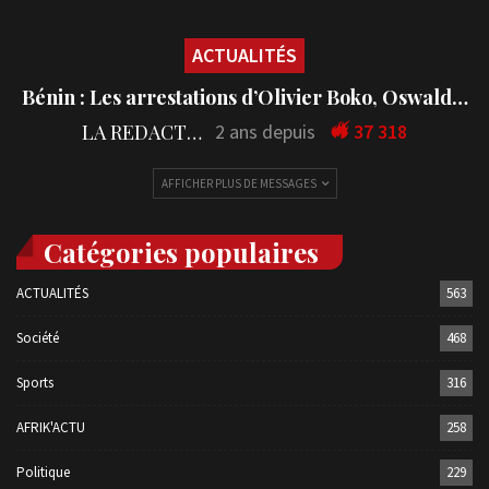
ACTUALITÉS
Bénin : Les arrestations d’Olivier Boko, Oswald…
LA REDACTION
2 ans depuis
37 318
AFFICHER PLUS DE MESSAGES
Catégories populaires
ACTUALITÉS
563
Société
468
Sports
316
AFRIK'ACTU
258
Politique
229