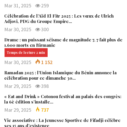
Mar 31, 2025
259
Célébration de l’Aïd El Fitr 2025 : Les vœux de Ulrich
Adjovi, PDG du Groupe Empire…
Mar 30, 2025
300
Drame : un puissant séisme de magnitude 7, 7 fait plus de
1.600 morts en Birmanie
Mar 30, 2025
1 152
Ramadan 2025 : l’Union Islamique du Bénin annonce la
célébration pour ce dimanche 30…
Mar 29, 2025
398
« Eat and Drink » Cotonou festival au palais des congrès:
la 6è édition s’installe…
Mar 29, 2025
737
Vie associative : La Jeunesse Sportive de Fifadji célèbre
ses 15 ans d’existence