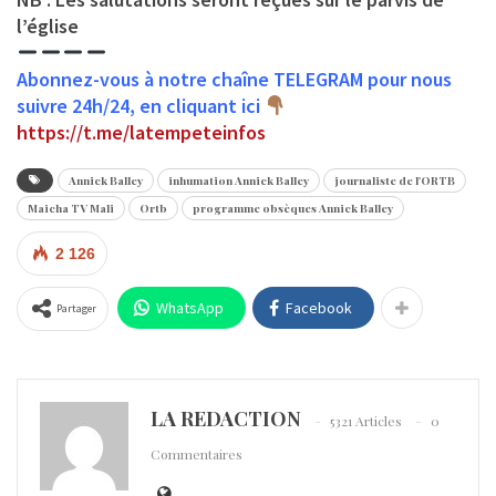
l’église
Abonnez-vous à notre chaîne TELEGRAM pour nous
suivre 24h/24, en cliquant ici
https://t.me/latempeteinfos
Annick Balley
inhumation Annick Balley
journaliste de l'ORTB
Maicha TV Mali
Ortb
programme obsèques Annick Balley
2 126
WhatsApp
Facebook
Partager
LA REDACTION
5321 Articles
0
Commentaires