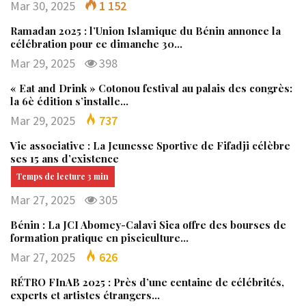
Mar 30, 2025
1 152
Ramadan 2025 : l’Union Islamique du Bénin annonce la
célébration pour ce dimanche 30…
Mar 29, 2025
398
« Eat and Drink » Cotonou festival au palais des congrès:
la 6è édition s’installe…
Mar 29, 2025
737
Vie associative : La Jeunesse Sportive de Fifadji célèbre
ses 15 ans d’existence
Mar 27, 2025
305
Bénin : La JCI Abomey-Calavi Sica offre des bourses de
formation pratique en pisciculture…
Mar 27, 2025
626
RÉTRO FInAB 2025 : Près d’une centaine de célébrités,
experts et artistes étrangers…