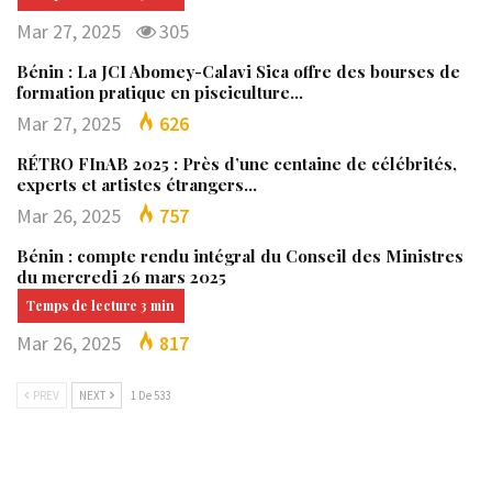
Mar 27, 2025
305
Bénin : La JCI Abomey-Calavi Sica offre des bourses de
formation pratique en pisciculture…
Mar 27, 2025
626
RÉTRO FInAB 2025 : Près d’une centaine de célébrités,
experts et artistes étrangers…
Mar 26, 2025
757
Bénin : compte rendu intégral du Conseil des Ministres
du mercredi 26 mars 2025
Mar 26, 2025
817
PREV
NEXT
1 De 533