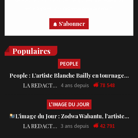
Recevez des notifications en temps réel directement sur
votre appareil, abonnez-vous dès maintenant.
S'abonner
Populaires
PEOPLE
People : L’artiste Blanche Bailly en tournage…
LA REDACTION
4 ans depuis
78 548
L'IMAGE DU JOUR
L’image du Jour : Zodwa Wabantu, l’artiste…
LA REDACTION
3 ans depuis
42 791