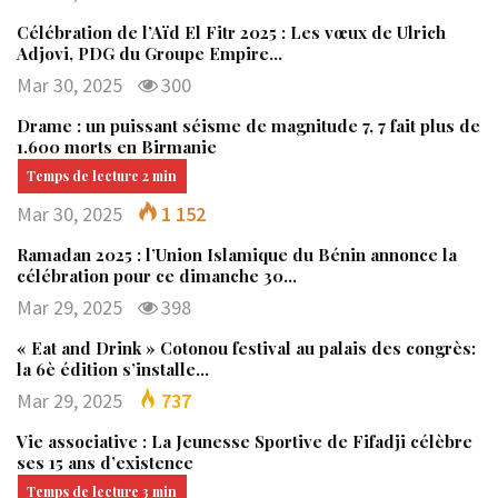
Célébration de l’Aïd El Fitr 2025 : Les vœux de Ulrich
Adjovi, PDG du Groupe Empire…
Mar 30, 2025
300
Drame : un puissant séisme de magnitude 7, 7 fait plus de
1.600 morts en Birmanie
Mar 30, 2025
1 152
Ramadan 2025 : l’Union Islamique du Bénin annonce la
célébration pour ce dimanche 30…
Mar 29, 2025
398
« Eat and Drink » Cotonou festival au palais des congrès:
la 6è édition s’installe…
Mar 29, 2025
737
Vie associative : La Jeunesse Sportive de Fifadji célèbre
ses 15 ans d’existence