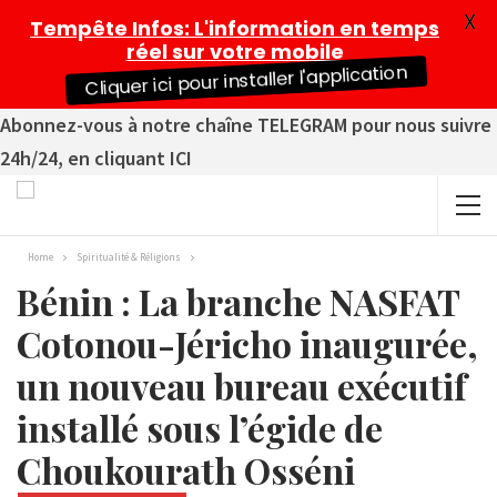
X
Tempête Infos
: L'information en temps
réel sur votre mobile
Cliquer ici pour installer l'application
Abonnez-vous à notre chaîne TELEGRAM pour nous suivre
24h/24, en cliquant ICI
Home
Spiritualité & Réligions
Bénin : La branche NASFAT
Cotonou-Jéricho inaugurée,
un nouveau bureau exécutif
installé sous l’égide de
Choukourath Osséni