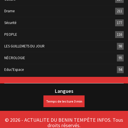
Drame
211
Sécurité
177
PEOPLE
116
LES GUILLEMETS DU JOUR
98
NÉCROLOGIE
95
Educ'Espace
94
Langues
© 2026 - ACTUALITE DU BENIN TEMPÊTE INFOS. Tous
droits réservés.