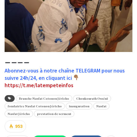
Abonnez-vous à notre chaîne TELEGRAM pour nous
suivre 24h/24, en cliquant ici
https://t.me/latempeteinfos
Branche Nasfat Cotonou Jéricho
Choukourath Osséni
fondatrice Nasfat Cotonou Jéricho
inauguration
Nasfat
Nasfat Jéricho
prestation de serment
953