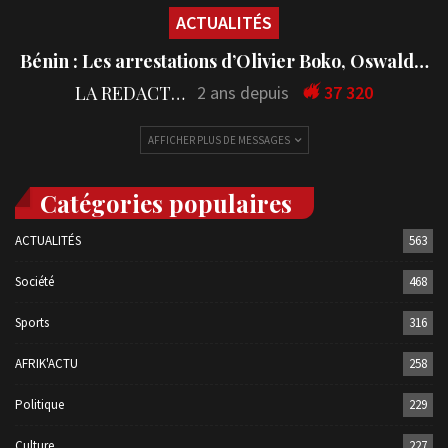
ACTUALITÉS
Bénin : Les arrestations d’Olivier Boko, Oswald…
LA REDACTION
2 ans depuis
37 320
AFFICHER PLUS DE MESSAGES
Catégories populaires
ACTUALITÉS
563
Société
468
Sports
316
AFRIK'ACTU
258
Politique
229
Culture
227