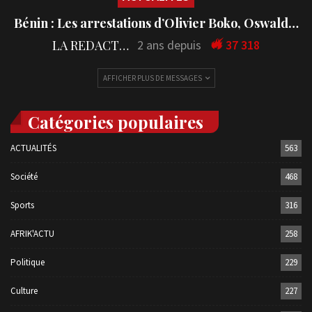
Bénin : Les arrestations d’Olivier Boko, Oswald…
LA REDACTION
2 ans depuis
37 318
AFFICHER PLUS DE MESSAGES
Catégories populaires
ACTUALITÉS
563
Société
468
Sports
316
AFRIK'ACTU
258
Politique
229
Culture
227