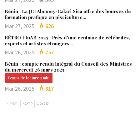
Bénin : La JCI Abomey-Calavi Sica offre des bourses de
formation pratique en pisciculture…
Mar 27, 2025
626
RÉTRO FInAB 2025 : Près d’une centaine de célébrités,
experts et artistes étrangers…
Mar 26, 2025
757
Bénin : compte rendu intégral du Conseil des Ministres
du mercredi 26 mars 2025
Mar 26, 2025
817
PREV
NEXT
1 De 533