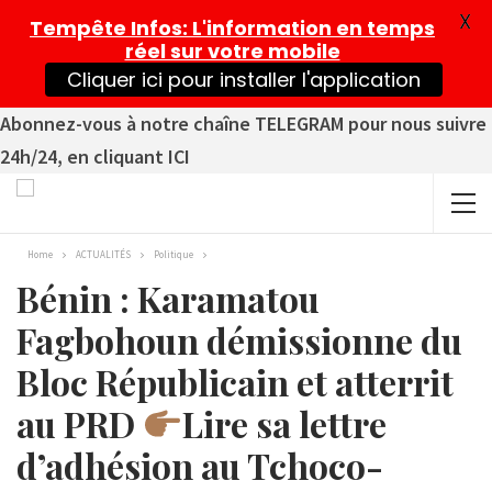
X
Tempête Infos
: L'information en temps
réel sur votre mobile
Cliquer ici pour installer l'application
Abonnez-vous à notre chaîne TELEGRAM pour nous suivre
24h/24, en cliquant ICI
Home
ACTUALITÉS
Politique
Bénin : Karamatou
Fagbohoun démissionne du
Bloc Républicain et atterrit
au PRD
Lire sa lettre
d’adhésion au Tchoco-