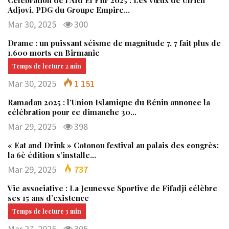
Adjovi, PDG du Groupe Empire…
Mar 30, 2025
300
Drame : un puissant séisme de magnitude 7, 7 fait plus de
1.600 morts en Birmanie
Mar 30, 2025
1 151
Ramadan 2025 : l’Union Islamique du Bénin annonce la
célébration pour ce dimanche 30…
Mar 29, 2025
398
« Eat and Drink » Cotonou festival au palais des congrès:
la 6è édition s’installe…
Mar 29, 2025
737
Vie associative : La Jeunesse Sportive de Fifadji célèbre
ses 15 ans d’existence
Mar 27, 2025
305