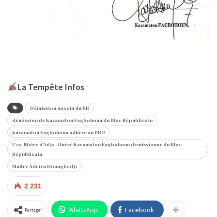
La Tempête Infos
Démission au sein du BR
démission de Karamatou Fagbohoun du Bloc Républicain
Karamatou Fagbohoun adhère au PRD
L'ex-Maire d'Adja-Ouèrè Karamatou Fagbohoun démissionne du Bloc
Républicain
Maître Adrien Houngbedji
2 231
WhatsApp
Facebook
Partager