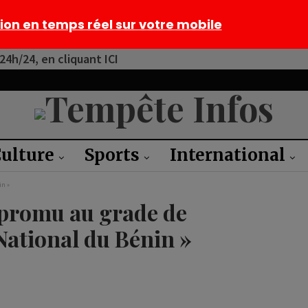
tion en temps réel sur votre mobile
4h/24, en cliquant ICI
ulture
Sports
International
in »
 promu au grade de
ational du Bénin »