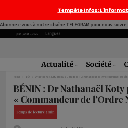
Tempête Infos
: L'informa
Abonnez-vous à notre chaîne TELEGRAM pour nous suivre 2
Langues
jeudi, août 6, 2026
Actualité
Société
C
Home
BÉNIN : Dr Nathanaël Koty promu au grade de « Commandeur de l’Ordre National du Bén
BÉNIN : Dr Nathanaël Koty
« Commandeur de l’Ordre N