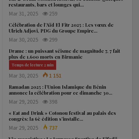
restaurants, bars et lounges qui…
Mar 31, 2025
259
Célébration de l’Aïd El Fitr 2025 : Les vœux de
Ulrich Adjovi, PDG du Groupe Empire…
Mar 30, 2025
299
Drame : un puissant séisme de magnitude 7, 7 fait
plus de 1.600 morts en Birmanie
Mar 30, 2025
1 151
Ramadan 2025 : l’Union Islamique du Bénin
annonce la célébration pour ce dimanche 30…
Mar 29, 2025
398
« Eat and Drink » Cotonou festival au palais des
congrès: la 6è édition s’installe…
Mar 29, 2025
737