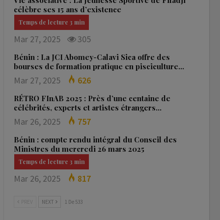
Vie associative : La Jeunesse Sportive de Fifadji
célèbre ses 15 ans d’existence
Mar 27, 2025
305
Bénin : La JCI Abomey-Calavi Sica offre des
bourses de formation pratique en pisciculture…
Mar 27, 2025
626
RÉTRO FInAB 2025 : Près d’une centaine de
célébrités, experts et artistes étrangers…
Mar 26, 2025
757
Bénin : compte rendu intégral du Conseil des
Ministres du mercredi 26 mars 2025
Mar 26, 2025
817
PREV
NEXT
1 De 533