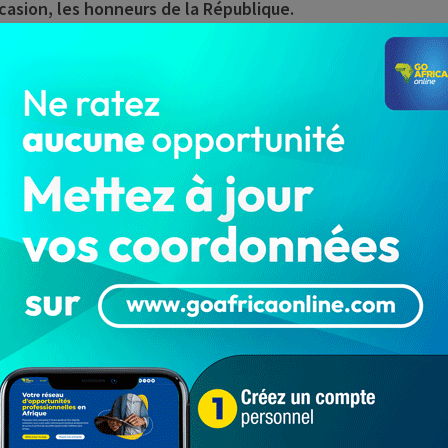
ccasion, les honneurs de la République.
s membres de la 6è mandature du Conseil Économique et
ublique, Patrice Talon. Des personnalités qui, à divers
ompagner le développement de leur pays.