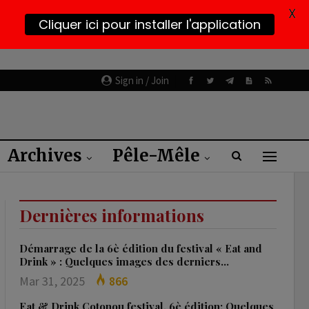
X
Cliquer ici pour installer l'application
Sign in / Join
Archives
Pêle-Mêle
Dernières informations
Démarrage de la 6è édition du festival « Eat and
Drink » : Quelques images des derniers…
Mar 31, 2025
866
Eat & Drink Cotonou festival, 6è édition: Quelques