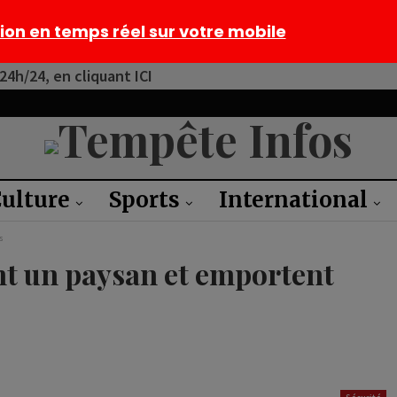
tion en temps réel sur votre mobile
4h/24, en cliquant ICI
ulture
Sports
International
s
ent un paysan et emportent