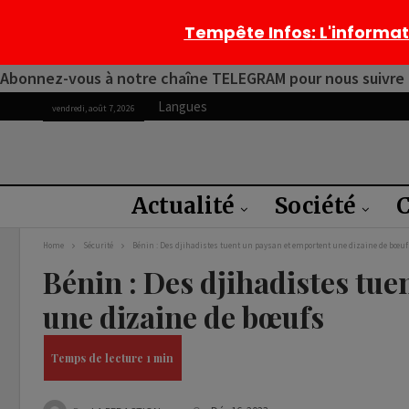
Tempête Infos
: L'informa
Abonnez-vous à notre chaîne TELEGRAM pour nous suivre 2
Langues
vendredi, août 7, 2026
Actualité
Société
C
Home
Sécurité
Bénin : Des djihadistes tuent un paysan et emportent une dizaine de bœuf
Bénin : Des djihadistes tu
une dizaine de bœufs