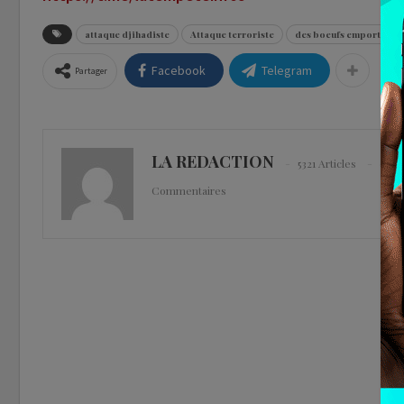
attaque djihadiste
Attaque terroriste
des boeufs emportés
Facebook
Telegram
Partager
LA REDACTION
5321 Articles
0
Commentaires