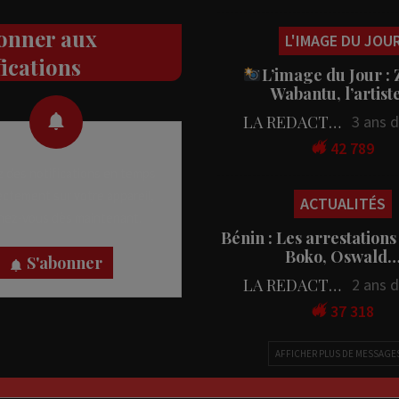
onner aux
L'IMAGE DU JOU
fications
L’image du Jour :
Wabantu, l’artis
LA REDACTION
3 ans 
42 789
 des notifications en temps
rectement sur votre appareil,
ACTUALITÉS
nez-vous dès maintenant.
Bénin : Les arrestations
Boko, Oswald
S'abonner
LA REDACTION
2 ans 
37 318
AFFICHER PLUS DE MESSAGE