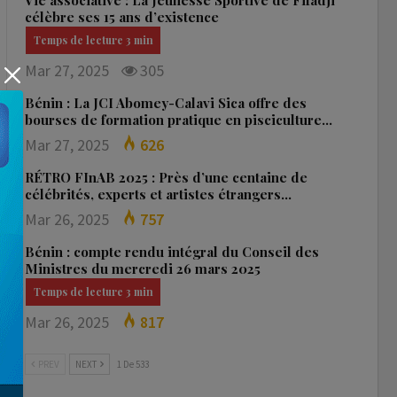
Vie associative : La Jeunesse Sportive de Fifadji
célèbre ses 15 ans d’existence
Mar 27, 2025
305
Bénin : La JCI Abomey-Calavi Sica offre des
bourses de formation pratique en pisciculture…
Mar 27, 2025
626
RÉTRO FInAB 2025 : Près d’une centaine de
célébrités, experts et artistes étrangers…
Mar 26, 2025
757
Bénin : compte rendu intégral du Conseil des
Ministres du mercredi 26 mars 2025
Mar 26, 2025
817
PREV
NEXT
1 De 533