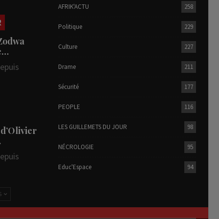
AFRIK'ACTU
258
R
Politique
229
 Zodwa
Culture
227
te…
depuis
Drame
211
Sécurité
177
PEOPLE
116
LES GUILLEMETS DU JOUR
98
 d’Olivier
…
NÉCROLOGIE
95
depuis
Educ'Espace
94
S