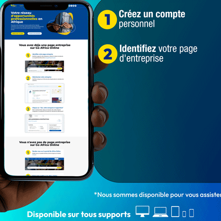
parc pendjari
paysan tué
Wantéou
2 064