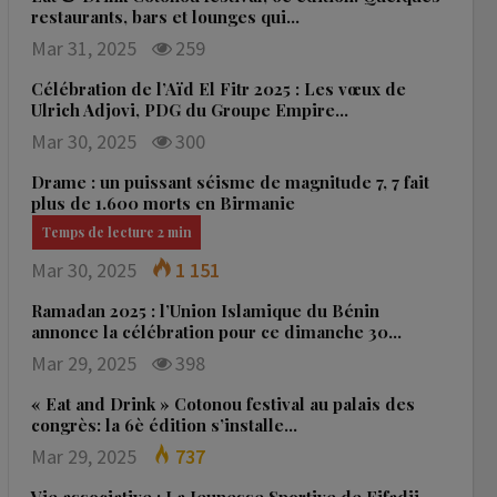
restaurants, bars et lounges qui…
Mar 31, 2025
259
Célébration de l’Aïd El Fitr 2025 : Les vœux de
Ulrich Adjovi, PDG du Groupe Empire…
Mar 30, 2025
300
Drame : un puissant séisme de magnitude 7, 7 fait
plus de 1.600 morts en Birmanie
Mar 30, 2025
1 151
Ramadan 2025 : l’Union Islamique du Bénin
annonce la célébration pour ce dimanche 30…
Mar 29, 2025
398
« Eat and Drink » Cotonou festival au palais des
congrès: la 6è édition s’installe…
Mar 29, 2025
737