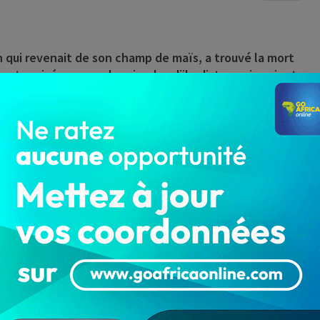
n qui revenait de son champ de maïs, a trouvé la mort
nt croisé sur son chemin, des djihadistes qui avaient
eveu du chef village de Wantéou, une localité proche du
rtement de l’Atacora.
 individus armés non identifiés ont également emporté
a localité. » Les présumés terroristes ont fait
mporté une dizaine de bœufs », rapporte notre source.
ue mardi 12 décembre 2023 à Bakomaka, dans la commune
ux morts dans le rang des militaires Béninois. Les
au potable, quand leur véhicule avait sauté sur un engin
ivre 24h/24, en cliquant ici