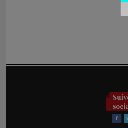
Suiv
soci