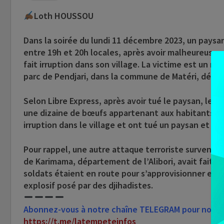
Loth HOUSSOU
Dans la soirée du lundi 11 décembre 2023, un paysa
entre 19h et 20h locales, après avoir malheureuseme
fait irruption dans son village. La victime est un n
parc de Pendjari, dans la commune de Matéri, dépa
Selon Libre Express, après avoir tué le paysan, les
une dizaine de bœufs appartenant aux habitants de l
irruption dans le village et ont tué un paysan et e
Pour rappel, une autre attaque terroriste surven
de Karimama, département de l’Alibori, avait fait de
soldats étaient en route pour s’approvisionner en e
explosif posé par des djihadistes.
Abonnez-vous à notre chaîne TELEGRAM pour nous su
https://t.me/latempeteinfos