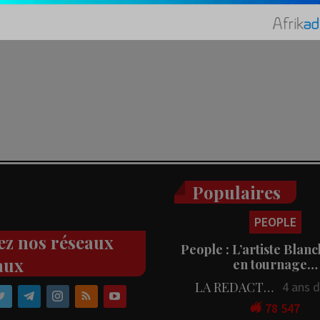
Populaires
PEOPLE
ez nos réseaux
People : L’artiste Blanc
aux
en tournage…
LA REDACTION
4 ans 
78 547