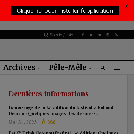
X
Cliquer ici pour installer l'application
Sign in / Join
Archives
Pêle-Mêle
Dernières informations
Démarrage de la 6è édition du festival « Eat and
Drink » : Quelques images des derniers…
Mar 31, 2025
866
Eat & Drink Cotonou festival, 6è édition: Quelques