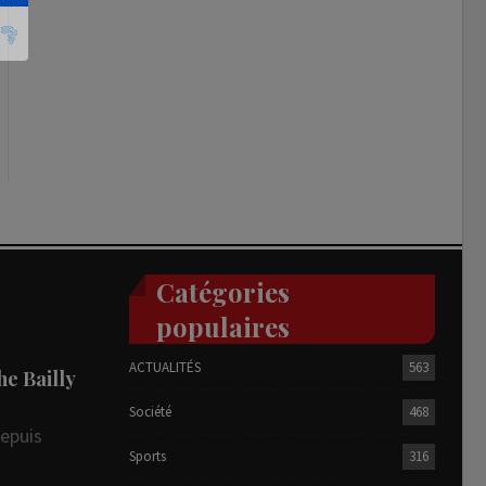
Catégories
populaires
ACTUALITÉS
563
he Bailly
Société
468
depuis
Sports
316