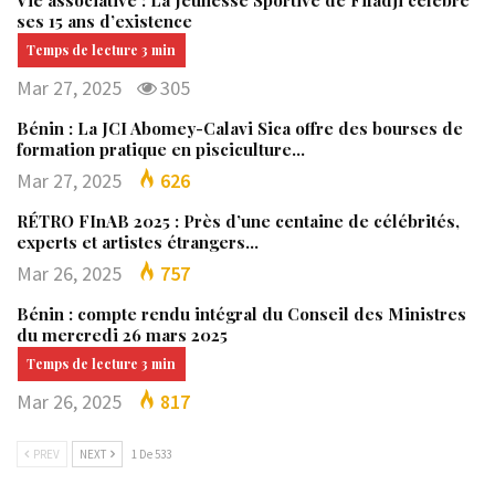
Vie associative : La Jeunesse Sportive de Fifadji célèbre
ses 15 ans d’existence
Mar 27, 2025
305
Bénin : La JCI Abomey-Calavi Sica offre des bourses de
formation pratique en pisciculture…
Mar 27, 2025
626
RÉTRO FInAB 2025 : Près d’une centaine de célébrités,
experts et artistes étrangers…
Mar 26, 2025
757
Bénin : compte rendu intégral du Conseil des Ministres
du mercredi 26 mars 2025
Mar 26, 2025
817
PREV
NEXT
1 De 533