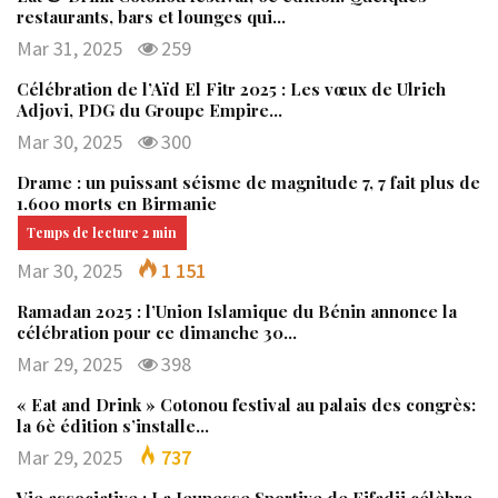
restaurants, bars et lounges qui…
Mar 31, 2025
259
Célébration de l’Aïd El Fitr 2025 : Les vœux de Ulrich
Adjovi, PDG du Groupe Empire…
Mar 30, 2025
300
Drame : un puissant séisme de magnitude 7, 7 fait plus de
1.600 morts en Birmanie
Mar 30, 2025
1 151
Ramadan 2025 : l’Union Islamique du Bénin annonce la
célébration pour ce dimanche 30…
Mar 29, 2025
398
« Eat and Drink » Cotonou festival au palais des congrès:
la 6è édition s’installe…
Mar 29, 2025
737