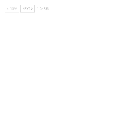
PREV
NEXT
1 De 533