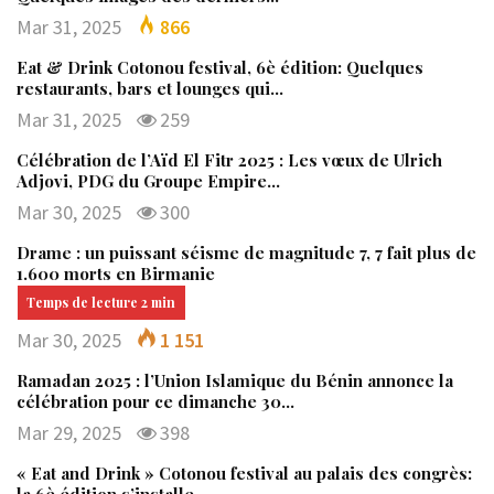
Mar 31, 2025
866
Eat & Drink Cotonou festival, 6è édition: Quelques
restaurants, bars et lounges qui…
Mar 31, 2025
259
Célébration de l’Aïd El Fitr 2025 : Les vœux de Ulrich
Adjovi, PDG du Groupe Empire…
Mar 30, 2025
300
Drame : un puissant séisme de magnitude 7, 7 fait plus de
1.600 morts en Birmanie
Mar 30, 2025
1 151
Ramadan 2025 : l’Union Islamique du Bénin annonce la
célébration pour ce dimanche 30…
Mar 29, 2025
398
« Eat and Drink » Cotonou festival au palais des congrès:
la 6è édition s’installe…