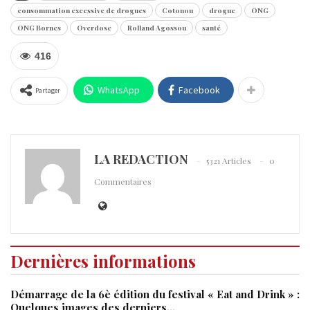
consommation excessive de drogues
Cotonou
drogue
ONG
ONG Bornes
Overdose
Rolland Agossou
santé
416
WhatsApp
Facebook
Partager
LA REDACTION
5321 Articles
0
Commentaires
Dernières informations
Démarrage de la 6è édition du festival « Eat and Drink » :
Quelques images des derniers…