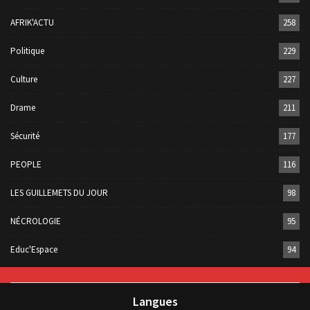
AFRIK'ACTU
258
Politique
229
Culture
227
Drame
211
Sécurité
177
PEOPLE
116
LES GUILLEMETS DU JOUR
98
NÉCROLOGIE
95
Educ'Espace
94
Langues