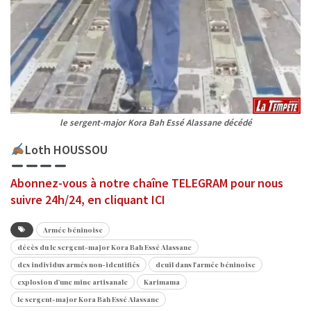
le sergent-major Kora Bah Essé Alassane décédé
Loth HOUSSOU
Abonnez-vous à notre chaîne TELEGRAM pour nous
suivre 24h/24, en cliquant ICI
Armée béninoise
décès du le sergent-major Kora Bah Essé Alassane
des individus armés non-identifiés
deuil dans l'armée béninoise
explosion d'une mine artisanale
Karimama
le sergent-major Kora Bah Essé Alassane