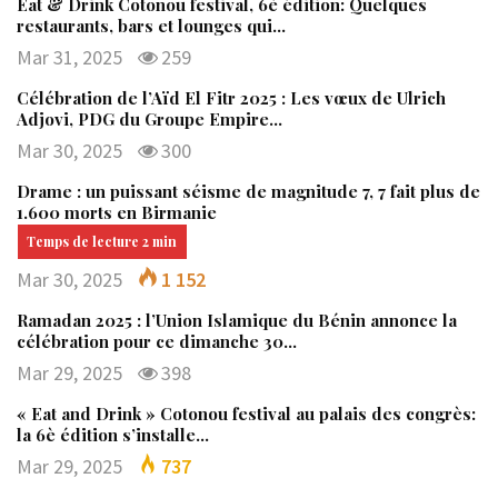
Eat & Drink Cotonou festival, 6è édition: Quelques
restaurants, bars et lounges qui…
Mar 31, 2025
259
Célébration de l’Aïd El Fitr 2025 : Les vœux de Ulrich
Adjovi, PDG du Groupe Empire…
Mar 30, 2025
300
Drame : un puissant séisme de magnitude 7, 7 fait plus de
1.600 morts en Birmanie
Mar 30, 2025
1 152
Ramadan 2025 : l’Union Islamique du Bénin annonce la
célébration pour ce dimanche 30…
Mar 29, 2025
398
« Eat and Drink » Cotonou festival au palais des congrès:
la 6è édition s’installe…
Mar 29, 2025
737