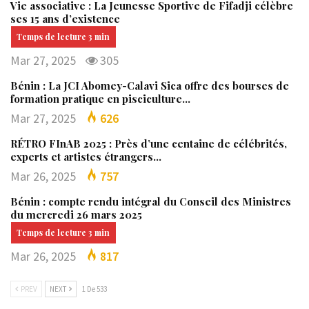
Vie associative : La Jeunesse Sportive de Fifadji célèbre
ses 15 ans d’existence
Mar 27, 2025
305
Bénin : La JCI Abomey-Calavi Sica offre des bourses de
formation pratique en pisciculture…
Mar 27, 2025
626
RÉTRO FInAB 2025 : Près d’une centaine de célébrités,
experts et artistes étrangers…
Mar 26, 2025
757
Bénin : compte rendu intégral du Conseil des Ministres
du mercredi 26 mars 2025
Mar 26, 2025
817
PREV
NEXT
1 De 533