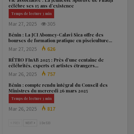
Vie associative : La Jeunesse Sportive de Fifadji
célèbre ses 15 ans d’existence
Mar 27, 2025
305
Bénin : La JCI Abomey-Calavi Sica offre des
bourses de formation pratique en pisciculture…
Mar 27, 2025
626
RÉTRO FInAB 2025 : Près d’une centaine de
célébrités, experts et artistes étrangers…
Mar 26, 2025
757
Bénin : compte rendu intégral du Conseil des
Ministres du mercredi 26 mars 2025
Mar 26, 2025
817
PREV
NEXT
1 De 533