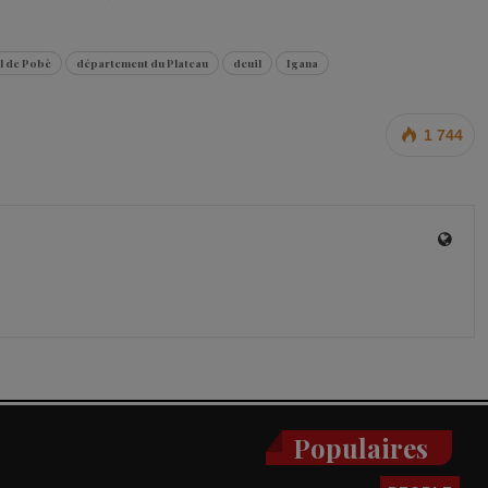
l de Pobè
département du Plateau
deuil
Igana
1 744
Populaires