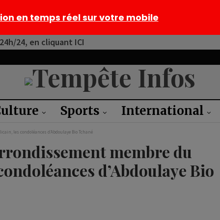
tion en temps réel sur votre mobile
4h/24, en cliquant ICI
ulture
Sports
International
icain, les condoléances d’Abdoulaye Bio Tchané
’arrondissement membre du
s condoléances d’Abdoulaye Bio