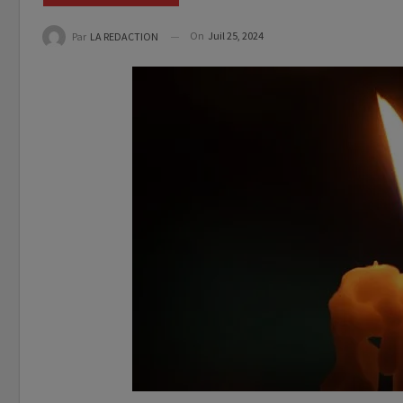
On
Juil 25, 2024
Par
LA REDACTION