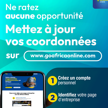
éfunt de l’arrondissement d’Igana
i Bloc Républicain, Abdoulaye Bio Tchané a exprimé ses
 communal de Pobè.