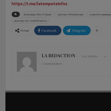
https://t.me/latempeteinfos
Abdoulaye Bio Tchané
Antoine Oitchabouyi
conseil communa
message de condoléances
Facebook
Telegram
Partager
LA REDACTION
5321 Articles
0
Commentaires