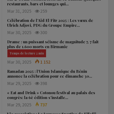
restaurants, bars et lounges qui…
Mar 31, 2025
259
Célébration de l’Aïd El Fitr 2025 : Les vœux de
Ulrich Adjovi, PDG du Groupe Empire…
Mar 30, 2025
300
Drame : un puissant séisme de magnitude 7, 7 fait
plus de 1.600 morts en Birmanie
Mar 30, 2025
1 152
Ramadan 2025 : l’Union Islamique du Bénin
annonce la célébration pour ce dimanche 30…
Mar 29, 2025
398
« Eat and Drink » Cotonou festival au palais des
congrès: la 6è édition s’installe…
Mar 29, 2025
737