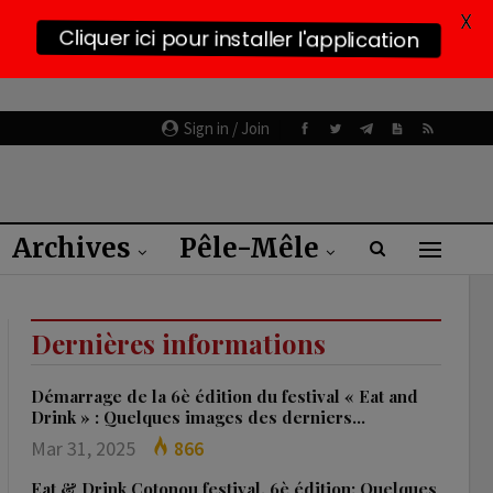
X
Cliquer ici pour installer l'application
Sign in / Join
Archives
Pêle-Mêle
Dernières informations
Démarrage de la 6è édition du festival « Eat and
Drink » : Quelques images des derniers…
Mar 31, 2025
866
Eat & Drink Cotonou festival, 6è édition: Quelques