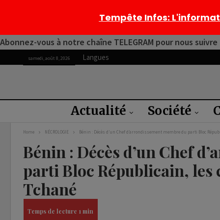
Tempête Infos
: L'informa
Abonnez-vous à notre chaîne TELEGRAM pour nous suivre 2
Langues
samedi, août 8, 2026
Actualité
Société
C
Home
NÉCROLOGIE
Bénin : Décès d’un Chef d’arrondissement membre du parti Bloc Républ
Bénin : Décès d’un Chef d
parti Bloc Républicain, le
Tchané