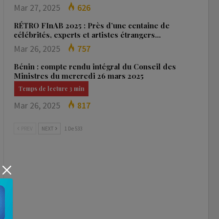
Mar 27, 2025
626
RÉTRO FInAB 2025 : Près d’une centaine de
célébrités, experts et artistes étrangers…
Mar 26, 2025
757
Bénin : compte rendu intégral du Conseil des
Ministres du mercredi 26 mars 2025
Mar 26, 2025
817
PREV
NEXT
1 De 533