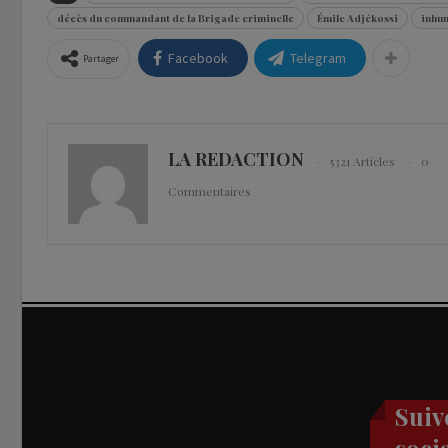
décès du commandant de la Brigade criminelle
Émile Adjékossi
inhu
Facebook
Telegram
Partager
LA REDACTION
5321 Articles
0
Commentaires
Suiv