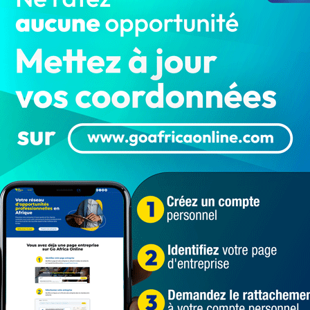
ntes, le commissaire principal de police serait parti
s avant cette tragédie. Mais, de quelle mission
 mission n’est pas liée à l’enquête qu’il coordonne sur
. Plutôt une formation régionale sur la reconstruction des
28 octobre octobre, la formation qui avait concerné des
it pris fin ce samedi 2 novembre 2024.