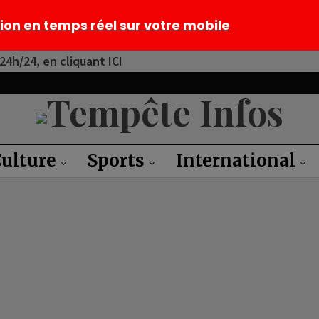
tion en temps réel sur votre mobile
4h/24, en cliquant ICI
ulture
Sports
International