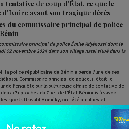
 tentative de coup d’État, ce que le
 d’Ivoire avant son tragique décès
ues du commissaire principal de police
 Bénin
 commissaire principal de police Émile Adjékossi dont le
di 02 novembre 2024 dans son village natal situé dans la
, la police républicaine du Bénin a perdu l’une de ses
djékossi
. Commissaire principal de police, il était le
 de l’enquête sur la sulfureuse affaire de tentative de
deux (2) proches du Chef de l’État Béninois à savoir
e des sports Oswald Homéky, ont été inculpés et
e d’accident cardiovasculaire (AVC), les résultats de
 commissaire principal Émile Adjékossi révèlent une