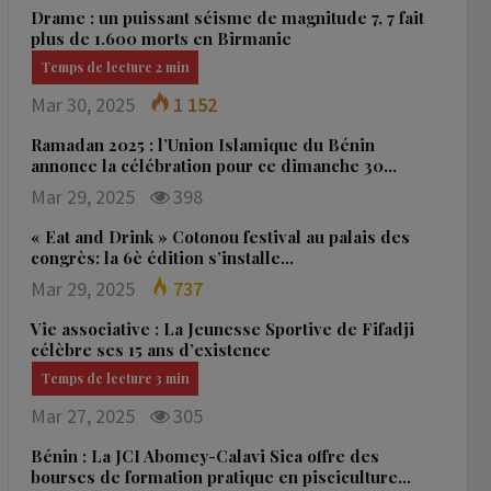
Drame : un puissant séisme de magnitude 7, 7 fait
plus de 1.600 morts en Birmanie
Mar 30, 2025
1 152
Ramadan 2025 : l’Union Islamique du Bénin
annonce la célébration pour ce dimanche 30…
Mar 29, 2025
398
« Eat and Drink » Cotonou festival au palais des
congrès: la 6è édition s’installe…
Mar 29, 2025
737
Vie associative : La Jeunesse Sportive de Fifadji
célèbre ses 15 ans d’existence
Mar 27, 2025
305
Bénin : La JCI Abomey-Calavi Sica offre des
bourses de formation pratique en pisciculture…