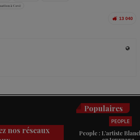
mation à Covè
13 040
Populaires
PEOPLE
ez nos réseaux
People : L’artiste Blanc
en tournage…