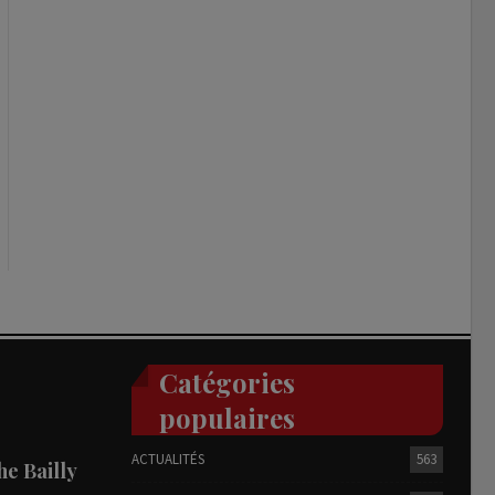
Catégories
populaires
ACTUALITÉS
563
he Bailly