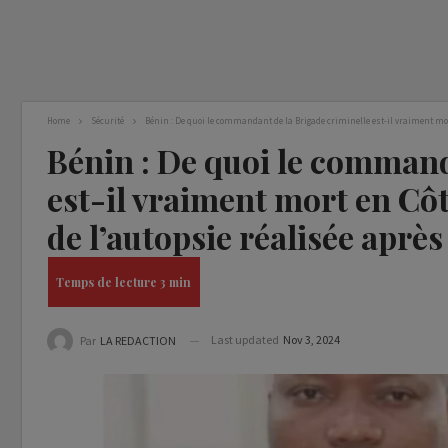
Home
Sécurité
Bénin : De quoi le commandant de la Brigade criminelle est-il vraiment mort 
Bénin : De quoi le command
est-il vraiment mort en Côte
de l’autopsie réalisée aprè
Last updated
Nov 3, 2024
Par
LA REDACTION