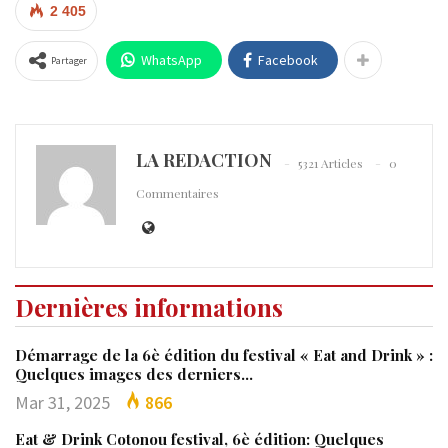
2 405
WhatsApp
Facebook
Partager
LA REDACTION
5321 Articles
0
Commentaires
Dernières informations
Démarrage de la 6è édition du festival « Eat and Drink » :
Quelques images des derniers…
Mar 31, 2025
866
Eat & Drink Cotonou festival, 6è édition: Quelques