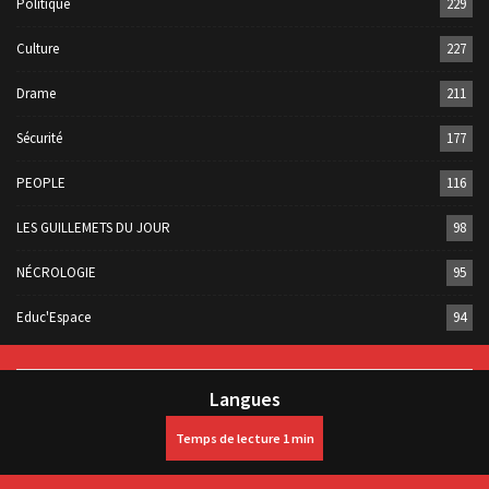
Politique
229
Culture
227
Drame
211
Sécurité
177
PEOPLE
116
LES GUILLEMETS DU JOUR
98
NÉCROLOGIE
95
Educ'Espace
94
Langues