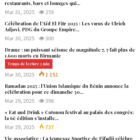
restaurants, bars et lounges qui…
Mar 31, 2025
259
Célébration de l’Aïd El Fitr 2025 : Les vœux de Ulrich
Adjovi, PDG du Groupe Empire…
Mar 30, 2025
300
Drame : un puissant séisme de magnitude 7, 7 fait plus de
1.600 morts en Birmanie
Mar 30, 2025
1 152
Ramadan 2025 : l’Union Islamique du Bénin annonce la
célébration pour ce dimanche 30…
Mar 29, 2025
398
« Eat and Drink » Cotonou festival au palais des congrès:
la 6è édition s’installe…
Mar 29, 2025
737
Vie associative : La Jeunesse Sportive de Fifadji célèbre