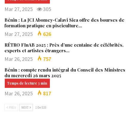
Mar 27, 2025
305
Bénin : La JCI Abomey-Calavi Sica offre des bourses de
formation pratique en pisciculture…
Mar 27, 2025
626
RÉTRO FInAB 2025 : Près d’une centaine de célébrités,
experts et artistes étrangers…
Mar 26, 2025
757
Bénin : compte rendu intégral du Conseil des Ministres
du mercredi 26 mars 2025
Mar 26, 2025
817
PREV
NEXT
1 De 533