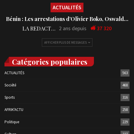
ACTUALITÉS
Bénin : Les arrestations d’Olivier Boko, Oswald…
LA REDACTION
2 ans depuis
37 320
AFFICHER PLUS DE MESSAGES
Catégories populaires
ACTUALITÉS
563
Société
468
Sports
316
AFRIK'ACTU
258
Politique
229