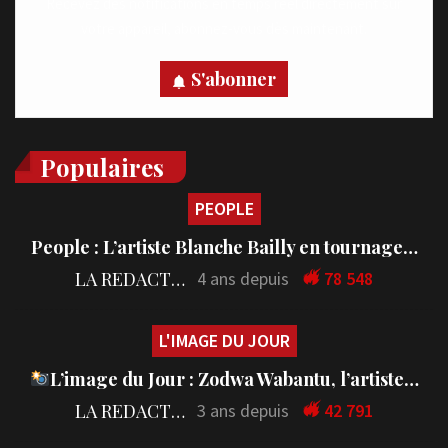
Recevez des notifications en temps réel directement sur
votre appareil, abonnez-vous dès maintenant.
S'abonner
Populaires
PEOPLE
People : L’artiste Blanche Bailly en tournage…
LA REDACTION
4 ans depuis
78 548
L'IMAGE DU JOUR
L’image du Jour : Zodwa Wabantu, l’artiste…
LA REDACTION
3 ans depuis
42 791