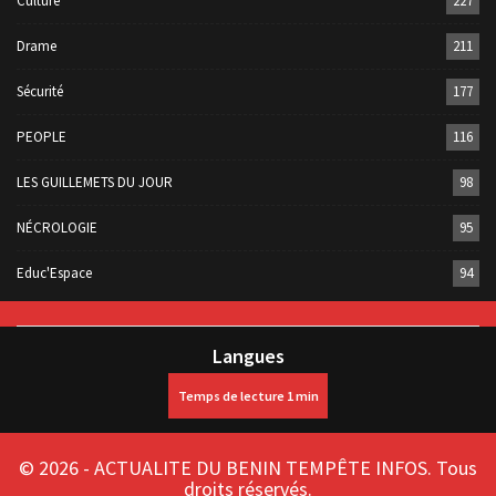
Culture
227
Drame
211
Sécurité
177
PEOPLE
116
LES GUILLEMETS DU JOUR
98
NÉCROLOGIE
95
Educ'Espace
94
Langues
© 2026 - ACTUALITE DU BENIN TEMPÊTE INFOS. Tous
droits réservés.