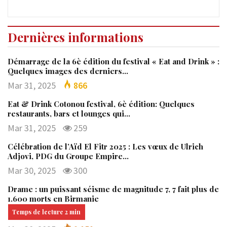
Dernières informations
Démarrage de la 6è édition du festival « Eat and Drink » :
Quelques images des derniers…
Mar 31, 2025
866
Eat & Drink Cotonou festival, 6è édition: Quelques
restaurants, bars et lounges qui…
Mar 31, 2025
259
Célébration de l’Aïd El Fitr 2025 : Les vœux de Ulrich
Adjovi, PDG du Groupe Empire…
Mar 30, 2025
300
Drame : un puissant séisme de magnitude 7, 7 fait plus de
1.600 morts en Birmanie