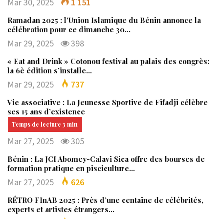
Mar 30, 2025
1 151
Ramadan 2025 : l’Union Islamique du Bénin annonce la
célébration pour ce dimanche 30…
Mar 29, 2025
398
« Eat and Drink » Cotonou festival au palais des congrès:
la 6è édition s’installe…
Mar 29, 2025
737
Vie associative : La Jeunesse Sportive de Fifadji célèbre
ses 15 ans d’existence
Mar 27, 2025
305
Bénin : La JCI Abomey-Calavi Sica offre des bourses de
formation pratique en pisciculture…
Mar 27, 2025
626
RÉTRO FInAB 2025 : Près d’une centaine de célébrités,
experts et artistes étrangers…