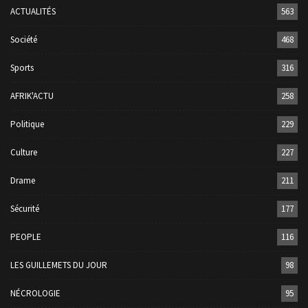
ACTUALITÉS
563
Société
468
Sports
316
AFRIK'ACTU
258
Politique
229
Culture
227
Drame
211
Sécurité
177
PEOPLE
116
LES GUILLEMETS DU JOUR
98
NÉCROLOGIE
95