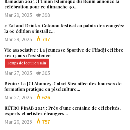
Ramadan 2025 : l’Union Islamique du Bénin annonce la
célébration pour ce dimanche 30…
Mar 29, 2025
398
« Eat and Drink » Cotonou festival au palais des congrès:
la 6è édition s’installe…
Mar 29, 2025
737
Vie associative : La Jeunesse Sportive de Fifadji célèbre
ses 15 ans d’existence
Mar 27, 2025
305
Bénin : La JCI Abomey-Calavi Sica offre des bourses de
formation pratique en pisciculture…
Mar 27, 2025
626
RÉTRO FInAB 2025 : Près d’une centaine de célébrités,
experts et artistes étrangers…
Mar 26, 2025
757