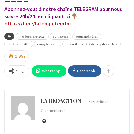
Abonnez-vous à notre chaîne TELEGRAM pour nous
suivre 24h/24, en cliquant ici
https://t.me/latempeteinfos
13 décembre 2023
actu Bénin
actualité Bénin
Bénin actualité
compte rendu
Conseil des ministres 13 décembre
1 657
WhatsApp
Facebook
Partager
LA REDACTION
5321 Articles
0
Commentaires