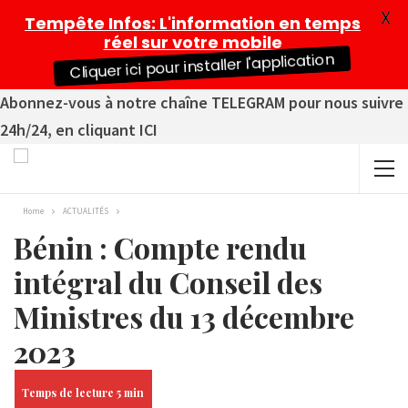
X
Tempête Infos
: L'information en temps
réel sur votre mobile
Cliquer ici pour installer l'application
Abonnez-vous à notre chaîne TELEGRAM pour nous suivre
24h/24, en cliquant ICI
Home
ACTUALITÉS
Bénin : Compte rendu
intégral du Conseil des
Ministres du 13 décembre
2023