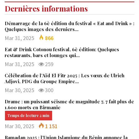
Dernières informations
Démarrage de la 6è édition du festival « Eat and Drink » :
Quelques images des derniers…
Mar 31, 2025
866
Eat & Drink Cotonou festival, 6è édition: Quelques
restaurants, bars et lounges qui…
Mar 31, 2025
259
Célébration de l’Aïd El Fitr 2025 : Les vœux de Ulrich
Adjovi, PDG du Groupe Empire…
Mar 30, 2025
300
Drame : un puissant séisme de magnitude 7, 7 fait plus de
1.600 morts en Birmanie
Mar 30, 2025
1 151
Ramadan 2025 : l’Union Islamique du Bénin annonce la