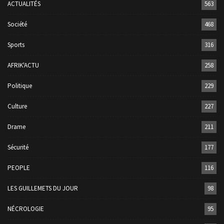
ACTUALITÉS
563
Société
468
Sports
316
AFRIK'ACTU
258
Politique
229
Culture
227
Drame
211
Sécurité
177
PEOPLE
116
LES GUILLEMETS DU JOUR
98
NÉCROLOGIE
95