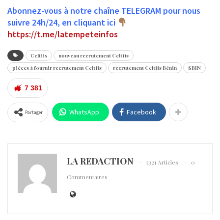
Abonnez-vous à notre chaîne TELEGRAM pour nous
suivre 24h/24, en cliquant ici
https://t.me/latempeteinfos
Celtiis
nouveau recrutement Celtiis
pièces à fournir recrutement Celtiis
recrutement Celtiis Bénin
SBIN
7 381
WhatsApp
Facebook
Partager
LA REDACTION
5321 Articles
0
Commentaires