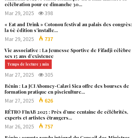
célébration pour ce dimanche 30…
Mar 29, 2025
398
« Eat and Drink » Cotonou festival au palais des congrès:
la 6è édition s’installe…
Mar 29, 2025
737
Vie associative : La Jeunesse Sportive de Fifadji célèbre
ses 15 ans d’existence
Mar 27, 2025
305
Bénin : La JCI Abomey-Calavi Sica offre des bourses de
formation pratique en pisciculture…
Mar 27, 2025
626
RÉTRO FInAB 2025 : Près d’une centaine de célébrités,
experts et artistes étrangers…
Mar 26, 2025
757
Bénin : compte rendu intégral du Conseil des Ministres