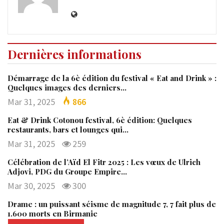
Dernières informations
Démarrage de la 6è édition du festival « Eat and Drink » :
Quelques images des derniers…
Mar 31, 2025
866
Eat & Drink Cotonou festival, 6è édition: Quelques
restaurants, bars et lounges qui…
Mar 31, 2025
259
Célébration de l’Aïd El Fitr 2025 : Les vœux de Ulrich
Adjovi, PDG du Groupe Empire…
Mar 30, 2025
300
Drame : un puissant séisme de magnitude 7, 7 fait plus de
1.600 morts en Birmanie