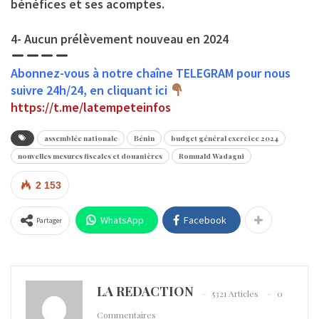
bénéfices et ses acomptes.
4- Aucun prélèvement nouveau en 2024
Abonnez-vous à notre chaîne TELEGRAM pour nous
suivre 24h/24, en cliquant ici
https://t.me/latempeteinfos
assemblée nationale
Bénin
budget général exercice 2024
nouvelles mesures fiscales et douanières
Romuald Wadagni
2 153
WhatsApp
Facebook
Partager
LA REDACTION
5321 Articles
0
Commentaires