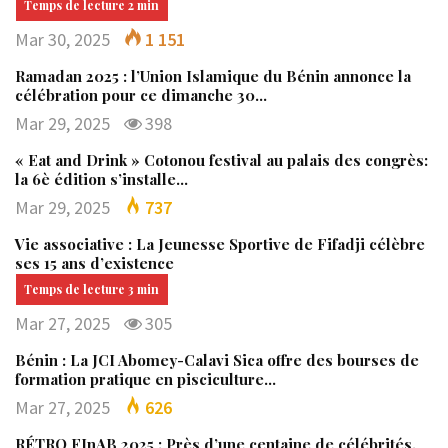
Mar 30, 2025
1 151
Ramadan 2025 : l’Union Islamique du Bénin annonce la
célébration pour ce dimanche 30…
Mar 29, 2025
398
« Eat and Drink » Cotonou festival au palais des congrès:
la 6è édition s’installe…
Mar 29, 2025
737
Vie associative : La Jeunesse Sportive de Fifadji célèbre
ses 15 ans d’existence
Mar 27, 2025
305
Bénin : La JCI Abomey-Calavi Sica offre des bourses de
formation pratique en pisciculture…
Mar 27, 2025
626
RÉTRO FInAB 2025 : Près d’une centaine de célébrités,