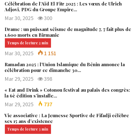
Célébration de l’Aïd El Fitr 2025 : Les vœux de Ulrich
Adjovi, PDG du Groupe Empire…
Mar 30, 2025
300
Drame : un puissant séisme de magnitude 7, 7 fait plus de
1.600 morts en Birmanie
Mar 30, 2025
1 151
Ramadan 2025 : l’Union Islamique du Bénin annonce la
célébration pour ce dimanche 30…
Mar 29, 2025
398
« Eat and Drink » Cotonou festival au palais des congrès:
la 6è édition s’installe…
Mar 29, 2025
737
Vie associative : La Jeunesse Sportive de Fifadji célèbre
ses 15 ans d’existence