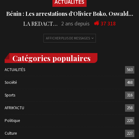
ACTUALITÉS
Bénin : Les arrestations d’Olivier Boko, Oswald…
LA REDACTION
2 ans depuis
37 318
AFFICHER PLUS DE MESSAGES
Catégories populaires
ACTUALITÉS
563
Société
468
Sports
316
AFRIK'ACTU
258
Politique
229
Culture
227