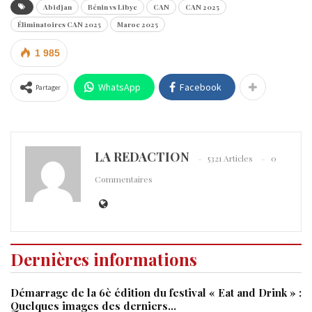
Abidjan
Bénin vs Libye
CAN
CAN 2025
Éliminatoires CAN 2025
Maroc 2025
1 985
WhatsApp
Facebook
Partager
LA REDACTION
5321 Articles
0
Commentaires
Dernières informations
Démarrage de la 6è édition du festival « Eat and Drink » :
Quelques images des derniers…