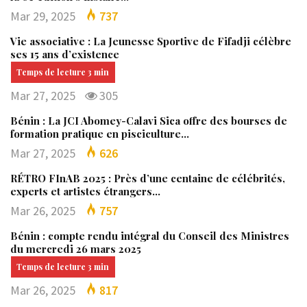
Mar 29, 2025
737
Vie associative : La Jeunesse Sportive de Fifadji célèbre
ses 15 ans d’existence
Mar 27, 2025
305
Bénin : La JCI Abomey-Calavi Sica offre des bourses de
formation pratique en pisciculture…
Mar 27, 2025
626
RÉTRO FInAB 2025 : Près d’une centaine de célébrités,
experts et artistes étrangers…
Mar 26, 2025
757
Bénin : compte rendu intégral du Conseil des Ministres
du mercredi 26 mars 2025
Mar 26, 2025
817