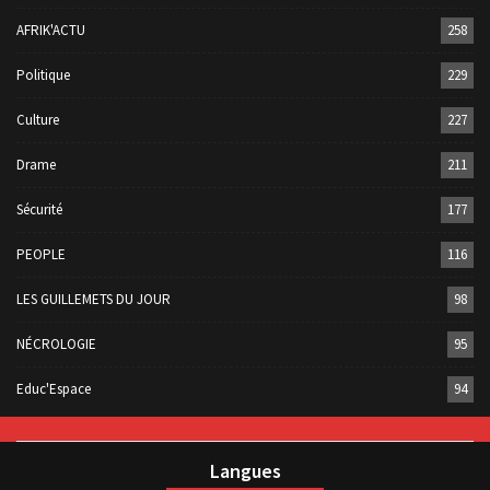
AFRIK'ACTU
258
Politique
229
Culture
227
Drame
211
Sécurité
177
PEOPLE
116
LES GUILLEMETS DU JOUR
98
NÉCROLOGIE
95
Educ'Espace
94
Langues