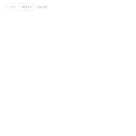
PREV
NEXT
1 De 533