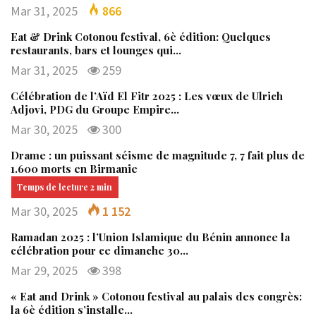
Mar 31, 2025
866
Eat & Drink Cotonou festival, 6è édition: Quelques
restaurants, bars et lounges qui…
Mar 31, 2025
259
Célébration de l’Aïd El Fitr 2025 : Les vœux de Ulrich
Adjovi, PDG du Groupe Empire…
Mar 30, 2025
300
Drame : un puissant séisme de magnitude 7, 7 fait plus de
1.600 morts en Birmanie
Mar 30, 2025
1 152
Ramadan 2025 : l’Union Islamique du Bénin annonce la
célébration pour ce dimanche 30…
Mar 29, 2025
398
« Eat and Drink » Cotonou festival au palais des congrès:
la 6è édition s’installe…