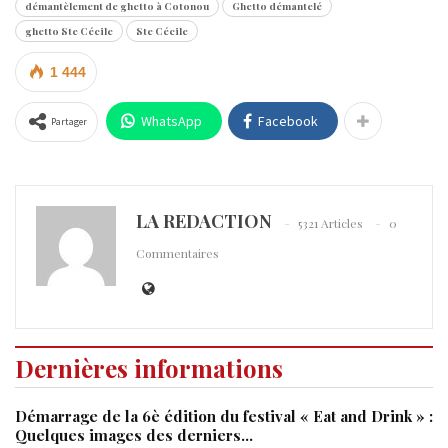
démantèlement de ghetto à Cotonou
Ghetto démantelé
ghetto Ste Cécile
Ste Cécile
1 444
WhatsApp
Facebook
Partager
LA REDACTION
5321 Articles
0
Commentaires
Dernières informations
Démarrage de la 6è édition du festival « Eat and Drink » :
Quelques images des derniers…