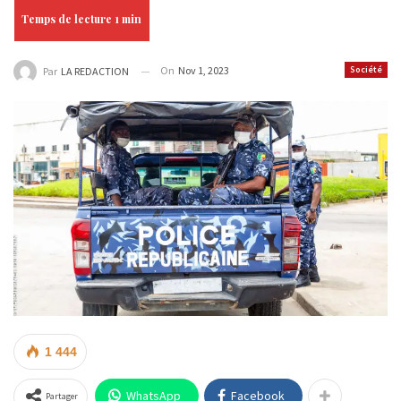
On
Nov 1, 2023
Société
Par
LA REDACTION
1 444
WhatsApp
Facebook
Partager