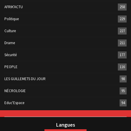
AFRIK'ACTU
258
Politique
229
Culture
227
Drame
211
Sécurité
177
PEOPLE
116
LES GUILLEMETS DU JOUR
98
NÉCROLOGIE
95
Educ'Espace
94
Langues