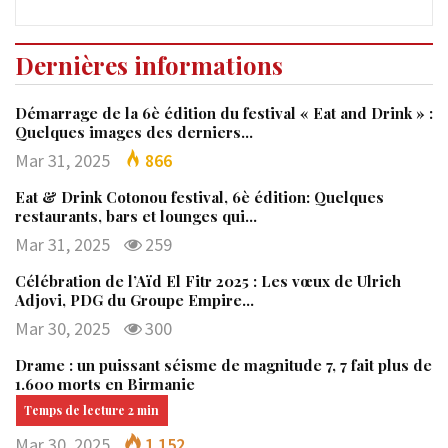
Dernières informations
Démarrage de la 6è édition du festival « Eat and Drink » :
Quelques images des derniers…
Mar 31, 2025
866
Eat & Drink Cotonou festival, 6è édition: Quelques
restaurants, bars et lounges qui…
Mar 31, 2025
259
Célébration de l’Aïd El Fitr 2025 : Les vœux de Ulrich
Adjovi, PDG du Groupe Empire…
Mar 30, 2025
300
Drame : un puissant séisme de magnitude 7, 7 fait plus de
1.600 morts en Birmanie
Mar 30, 2025
1 152