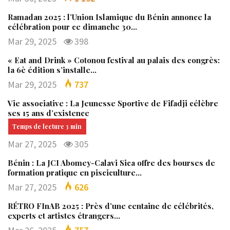
Ramadan 2025 : l’Union Islamique du Bénin annonce la
célébration pour ce dimanche 30…
Mar 29, 2025
398
« Eat and Drink » Cotonou festival au palais des congrès:
la 6è édition s’installe…
Mar 29, 2025
737
Vie associative : La Jeunesse Sportive de Fifadji célèbre
ses 15 ans d’existence
Mar 27, 2025
305
Bénin : La JCI Abomey-Calavi Sica offre des bourses de
formation pratique en pisciculture…
Mar 27, 2025
626
RÉTRO FInAB 2025 : Près d’une centaine de célébrités,
experts et artistes étrangers…