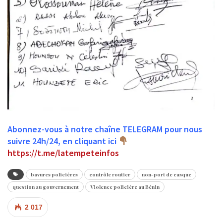
Abonnez-vous à notre chaîne TELEGRAM pour nous
suivre 24h/24, en cliquant ici
https://t.me/latempeteinfos
bavures policières
contrôle routier
non-port de casque
question au gouvernement
Violence policière au Bénin
2 017