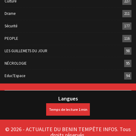
Culture
227
Drame
211
Sécurité
177
PEOPLE
116
LES GUILLEMETS DU JOUR
98
NÉCROLOGIE
95
Educ'Espace
94
Langues
© 2026 - ACTUALITE DU BENIN TEMPÊTE INFOS. Tous
droits réservés.