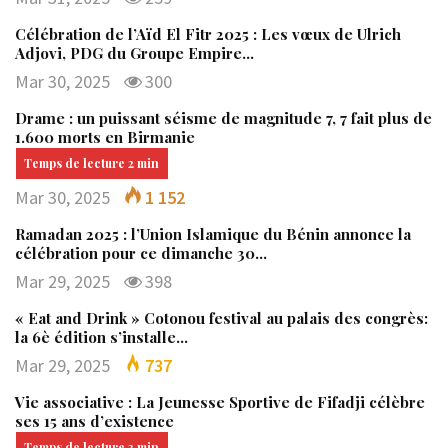
Célébration de l’Aïd El Fitr 2025 : Les vœux de Ulrich
Adjovi, PDG du Groupe Empire…
Mar 30, 2025
300
Drame : un puissant séisme de magnitude 7, 7 fait plus de
1.600 morts en Birmanie
Mar 30, 2025
1 152
Ramadan 2025 : l’Union Islamique du Bénin annonce la
célébration pour ce dimanche 30…
Mar 29, 2025
398
« Eat and Drink » Cotonou festival au palais des congrès:
la 6è édition s’installe…
Mar 29, 2025
737
Vie associative : La Jeunesse Sportive de Fifadji célèbre
ses 15 ans d’existence