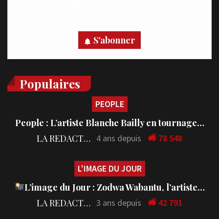
Recevez des notifications en temps réel directement sur
votre appareil, abonnez-vous dès maintenant.
S'abonner
Populaires
PEOPLE
People : L’artiste Blanche Bailly en tournage…
LA REDACTION
4 ans depuis
78 548
L'IMAGE DU JOUR
L’image du Jour : Zodwa Wabantu, l’artiste…
LA REDACTION
3 ans depuis
42 791