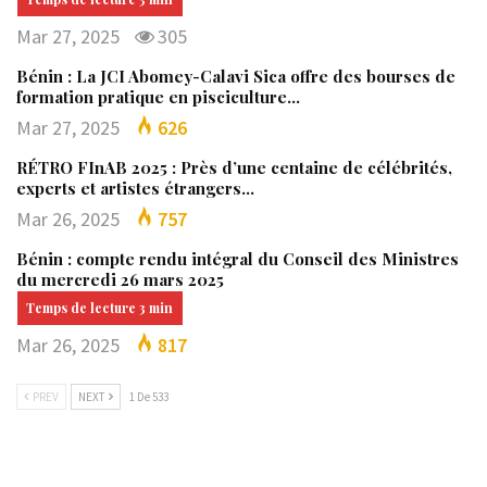
Mar 27, 2025
305
Bénin : La JCI Abomey-Calavi Sica offre des bourses de
formation pratique en pisciculture…
Mar 27, 2025
626
RÉTRO FInAB 2025 : Près d’une centaine de célébrités,
experts et artistes étrangers…
Mar 26, 2025
757
Bénin : compte rendu intégral du Conseil des Ministres
du mercredi 26 mars 2025
Mar 26, 2025
817
PREV
NEXT
1 De 533