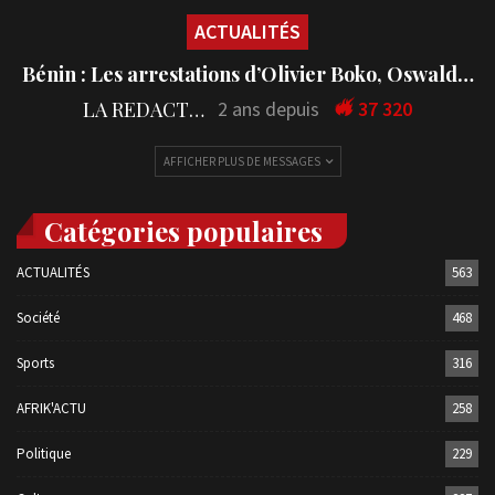
ACTUALITÉS
Bénin : Les arrestations d’Olivier Boko, Oswald…
LA REDACTION
2 ans depuis
37 320
AFFICHER PLUS DE MESSAGES
Catégories populaires
ACTUALITÉS
563
Société
468
Sports
316
AFRIK'ACTU
258
Politique
229