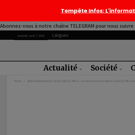
Tempête Infos
: L'informa
Abonnez-vous à notre chaîne TELEGRAM pour nous suivre 2
Langues
vendredi, août 7, 2026
Actualité
Société
C
Home
Bataille électorale du 11 avril 2021 au Bénin : La coordonnatrice Cotonou Zone1 du BR, Ali