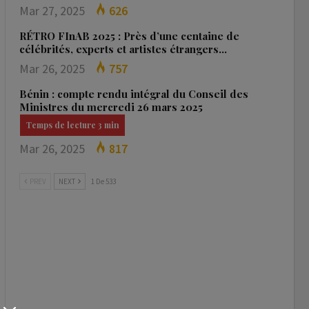
Mar 27, 2025
626
RÉTRO FInAB 2025 : Près d’une centaine de
célébrités, experts et artistes étrangers…
Mar 26, 2025
757
Bénin : compte rendu intégral du Conseil des
Ministres du mercredi 26 mars 2025
Mar 26, 2025
817
PREV
NEXT
1 De 533