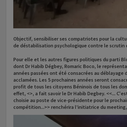
Objectif, sensibiliser ses compatriotes pour la cult
de déstabilisation psychologique contre le scrutin 
Pour elle et les autres figures politiques du parti Bl
dont Dr Habib Dégbey, Romaric Boco, le représenta
années passées ont été consacrées au déblayage du
acclamées. Les 5 prochaines années seront consacr
profit de tous les citoyens Béninois de tous les do
effet, <
>, a fait savoir le Dr Habib Degbey. <<... C'e
choisie au poste de vice-présidente pour le procha
compétition...>> renchérira l’initiatrice du meeting, 