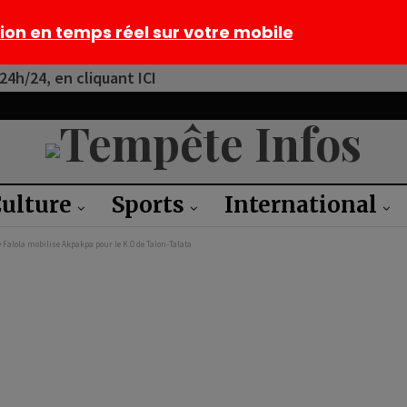
tion en temps réel sur votre mobile
4h/24, en cliquant ICI
ulture
Sports
International
ce Falola mobilise Akpakpa pour le K.O de Talon-Talata