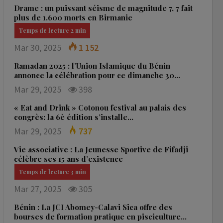
Drame : un puissant séisme de magnitude 7, 7 fait
plus de 1.600 morts en Birmanie
Mar 30, 2025
1 152
Ramadan 2025 : l’Union Islamique du Bénin
annonce la célébration pour ce dimanche 30…
Mar 29, 2025
398
« Eat and Drink » Cotonou festival au palais des
congrès: la 6è édition s’installe…
Mar 29, 2025
737
Vie associative : La Jeunesse Sportive de Fifadji
célèbre ses 15 ans d’existence
Mar 27, 2025
305
Bénin : La JCI Abomey-Calavi Sica offre des
bourses de formation pratique en pisciculture…