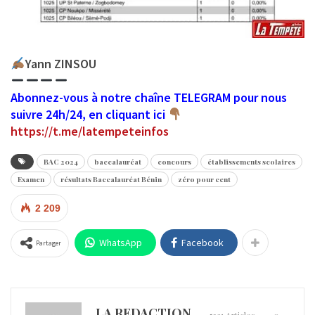
Yann ZINSOU
Abonnez-vous à notre chaîne TELEGRAM pour nous
suivre 24h/24, en cliquant ici
https://t.me/latempeteinfos
BAC 2024
baccalauréat
concours
établissements scolaires
Examen
résultats Baccalauréat Bénin
zéro pour cent
2 209
WhatsApp
Facebook
Partager
LA REDACTION
5321 Articles
0