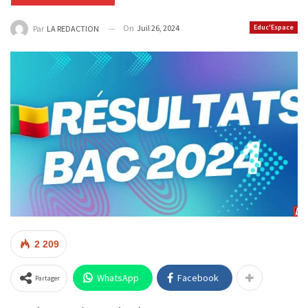
On
Juil 26, 2024
Educ'Espace
Par
LA REDACTION
2 209
WhatsApp
Facebook
Partager