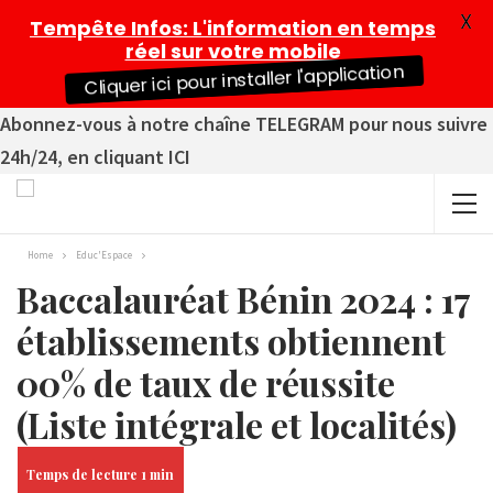
X
Tempête Infos
: L'information en temps
réel sur votre mobile
Cliquer ici pour installer l'application
Abonnez-vous à notre chaîne TELEGRAM pour nous suivre
24h/24, en cliquant ICI
Home
Educ'Espace
Baccalauréat Bénin 2024 : 17
établissements obtiennent
00% de taux de réussite
(Liste intégrale et localités)