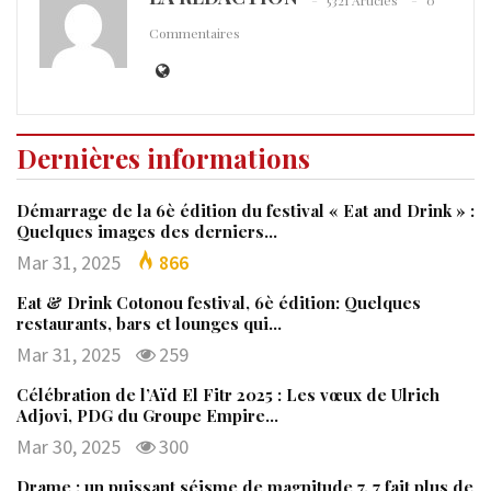
Commentaires
Dernières informations
Démarrage de la 6è édition du festival « Eat and Drink » :
Quelques images des derniers…
Mar 31, 2025
866
Eat & Drink Cotonou festival, 6è édition: Quelques
restaurants, bars et lounges qui…
Mar 31, 2025
259
Célébration de l’Aïd El Fitr 2025 : Les vœux de Ulrich
Adjovi, PDG du Groupe Empire…
Mar 30, 2025
300
Drame : un puissant séisme de magnitude 7, 7 fait plus de