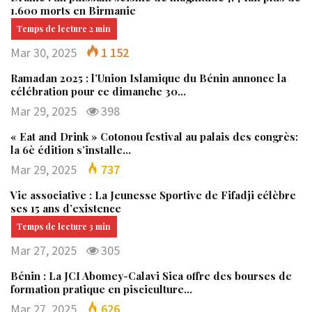
1.600 morts en Birmanie
Mar 30, 2025
1 152
Ramadan 2025 : l’Union Islamique du Bénin annonce la
célébration pour ce dimanche 30…
Mar 29, 2025
398
« Eat and Drink » Cotonou festival au palais des congrès:
la 6è édition s’installe…
Mar 29, 2025
737
Vie associative : La Jeunesse Sportive de Fifadji célèbre
ses 15 ans d’existence
Mar 27, 2025
305
Bénin : La JCI Abomey-Calavi Sica offre des bourses de
formation pratique en pisciculture…
Mar 27, 2025
626