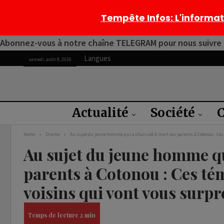
Tempête Infos
: L'informa
Abonnez-vous à notre chaîne TELEGRAM pour nous suivre 2
Langues
samedi, août 8, 2026
Actualité
Société
C
Home
Drame
Au sujet du jeune homme qui a charcuté à mort ses parents à Cotonou : Ces
Au sujet du jeune homme qu
parents à Cotonou : Ces té
voisins qui vont vous surp