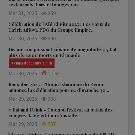
restaurants, bars et lounges qui…
Mar 31, 2025
259
Célébration de l’Aïd El Fitr 2025 : Les vœux de
Ulrich Adjovi, PDG du Groupe Empire…
Mar 30, 2025
300
Drame : un puissant séisme de magnitude 7, 7 fait
plus de 1.600 morts en Birmanie
Mar 30, 2025
1 152
Ramadan 2025 : l’Union Islamique du Bénin
annonce la célébration pour ce dimanche 30…
Mar 29, 2025
398
« Eat and Drink » Cotonou festival au palais des
congrès: la 6è édition s’installe…
Mar 29, 2025
737