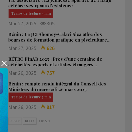
Vie associative : La Jeunesse Sportive de Fifadji
célèbre ses 15 ans d’existence
Mar 27, 2025
305
Bénin : La JCI Abomey-Calavi Sica offre des
bourses de formation pratique en pisciculture…
Mar 27, 2025
626
RÉTRO FInAB 2025 : Près d’une centaine de
célébrités, experts et artistes étrangers…
Mar 26, 2025
757
Bénin : compte rendu intégral du Conseil des
Ministres du mercredi 26 mars 2025
Mar 26, 2025
817
PREV
NEXT
1 De 533