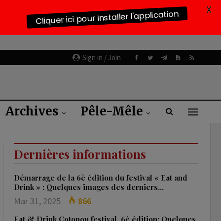
X
Cliquer ici pour installer l'application
Sign in / Join
Archives
Pêle-Mêle
Dernières informations
Démarrage de la 6è édition du festival « Eat and
Drink » : Quelques images des derniers…
Mar 31, 2025
866
Eat & Drink Cotonou festival, 6è édition: Quelques