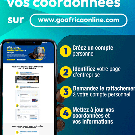
nt de troubles mentaux, Il était un pensionnaire du
il serait accroc à la consommation de stupéfiant. Selon
o, Germann aurait cassé des pare-brises de plusieurs
adone, quelques minutes avant le drame. Aux dernières
ue au commissariat de Fidjrossè.
irme que les victimes (parents) étaient déjà tous
ris de détresse et des hurlements. « Je ne peux pas dire
nt découpés en plusieurs morceaux », a-t-il confié sous
n, le présumé assassin de ses parents comme
qualifié de très étrange par les riverains qui ne croient
ts. D’autres personnes proches de lui estiment qu’il était
ous le contrôle d’un sort.
isse commettre un tel acte. C’est un jeune homme très
oup ses parents », a confié l’un de ses camarades.