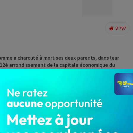
3 797
mme a charcuté à mort ses deux parents, dans leur
le 12è arrondissement de la capitale économique du
les hurlements d’un homme, s’est produit dans la matinée,
ent dans la maison pour s’enquérir de la situation qui
e s’était déjà produit. Deux corps, celui d’une femme et
et gisaient dans le sang, à côté d’une machette.
auteur du double assassinat.