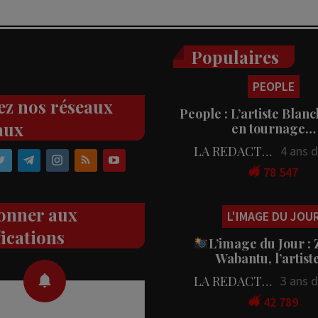
Populaires
PEOPLE
ez nos réseaux
People : L’artiste Blanc
aux
en tournage…
LA REDACTION
4 ans 
78 547
onner aux
L'IMAGE DU JOU
fications
L’image du Jour :
Wabantu, l’artis
LA REDACTION
3 ans 
42 789