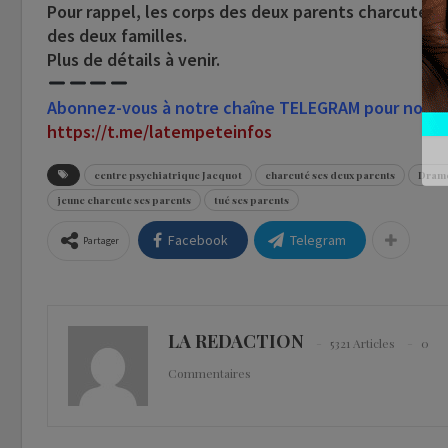
Pour rappel, les corps des deux parents charcutés 
des deux familles.
Plus de détails à venir.
Abonnez-vous à notre chaîne TELEGRAM pour nous su
https://t.me/latempeteinfos
centre psychiatrique Jacquot
charcuté ses deux parents
Drame
jeune charcute ses parents
tué ses parents
Facebook
Telegram
Partager
LA REDACTION
5321 Articles
0
Commentaires