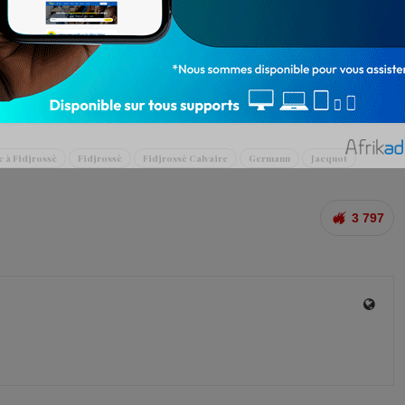
à mort ont été conduits à la morgue par les membres
ivre 24h/24, en cliquant ici
 à Fidjrossè
Fidjrossè
Fidjrossè Calvaire
Germann
Jacquot
3 797