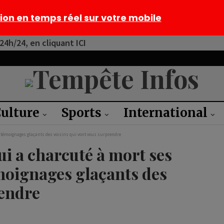
tion en temps réel sur votre mobile
4h/24, en cliquant ICI
ulture
Sports
International
 témoignages glaçants des voisins qui vont vous surprendre
i a charcuté à mort ses
moignages glaçants des
rendre