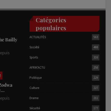
Catégories
populaires
ACTUALITÉS
563
he Bailly
Société
468
depuis
Sports
316
AFRIK'ACTU
258
R
Politique
229
 Zodwa
Culture
227
te…
depuis
Drame
211
Sécurité
177