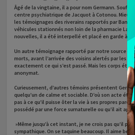
Âgé de la vingtaine, il a pour nom Germann. Souffra
centre psychiatrique de Jacquot à Cotonou. Mieux, 
les témoignages des riverains rapportés par Banout
véhicules stationnés non loin de la pharmacie La M
nouvelles, il a été interpellé et placé en garde à v
Un autre témoignage rapporté par notre source conf
morts, avant l’arrivée des voisins alertés par les c
exactement ce qui s’est passé. Mais les corps étaie
anonymat.
Curieusement, d’autres témoins présentent German
quelqu’un de calme et sociable. D’où son acte était 
pas à ce qu’il puisse ôter la vie à ses propres paren
possédé par une force surnaturelle ou qu’il ait agi s
»Même jusqu’à cet instant, je ne crois pas qu’il pu
sympathique. On se taquine beaucoup. Il aime beauc