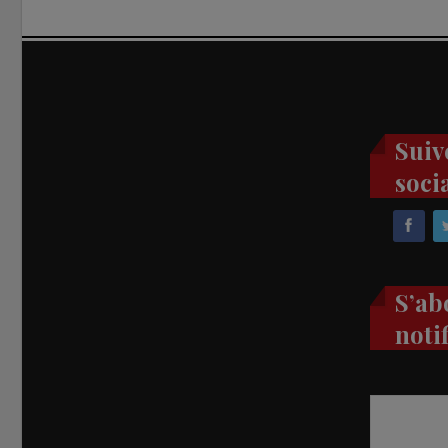
Suiv
soci
S’ab
noti