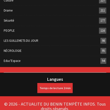
Culture
227
Drame
211
Sécurité
177
PEOPLE
116
LES GUILLEMETS DU JOUR
98
NÉCROLOGIE
95
Educ'Espace
94
Langues
© 2026 - ACTUALITE DU BENIN TEMPÊTE INFOS. Tous
droits réservés.