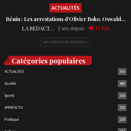
ACTUALITÉS
Bénin : Les arrestations d’Olivier Boko, Oswald…
LA REDACTION
2 ans depuis
37 318
AFFICHER PLUS DE MESSAGES
Catégories populaires
ACTUALITÉS
563
Société
468
Sports
316
AFRIK'ACTU
258
Politique
229