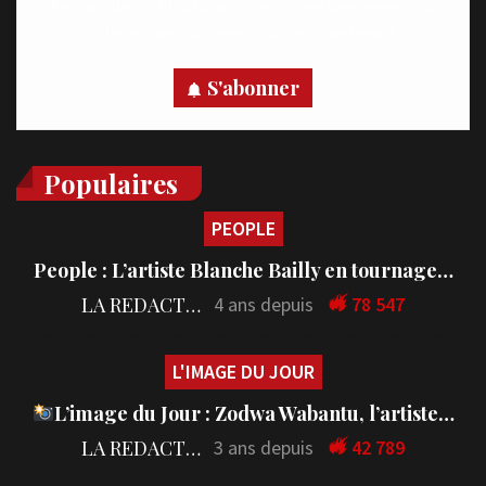
Recevez des notifications en temps réel directement sur
votre appareil, abonnez-vous dès maintenant.
S'abonner
Populaires
PEOPLE
People : L’artiste Blanche Bailly en tournage…
LA REDACTION
4 ans depuis
78 547
L'IMAGE DU JOUR
L’image du Jour : Zodwa Wabantu, l’artiste…
LA REDACTION
3 ans depuis
42 789