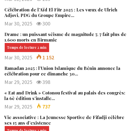
Célébration de l’Aïd El Fitr 2025 : Les vœux de Ulrich
Adjovi, PDG du Groupe Empire…
Mar 30, 2025
300
Drame : un puissant séisme de magnitude 7, 7 fait plus de
1.600 morts en Birmanie
Mar 30, 2025
1 152
Ramadan 2025 : l’Union Islamique du Bénin annonce la
célébration pour ce dimanche 30…
Mar 29, 2025
398
« Eat and Drink » Cotonou festival au palais des congrès:
la 6è édition s’installe…
Mar 29, 2025
737
Vie associative : La Jeunesse Sportive de Fifadji célèbre
ses 15 ans d’existence