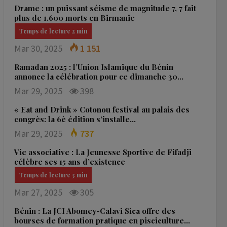
Drame : un puissant séisme de magnitude 7, 7 fait
plus de 1.600 morts en Birmanie
Mar 30, 2025
1 151
Ramadan 2025 : l’Union Islamique du Bénin
annonce la célébration pour ce dimanche 30…
Mar 29, 2025
398
« Eat and Drink » Cotonou festival au palais des
congrès: la 6è édition s’installe…
Mar 29, 2025
737
Vie associative : La Jeunesse Sportive de Fifadji
célèbre ses 15 ans d’existence
Mar 27, 2025
305
Bénin : La JCI Abomey-Calavi Sica offre des
bourses de formation pratique en pisciculture…