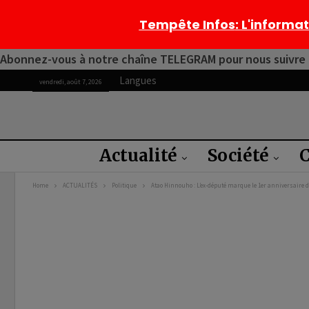
Tempête Infos
: L'informa
Abonnez-vous à notre chaîne TELEGRAM pour nous suivre 2
Langues
vendredi, août 7, 2026
Actualité
Société
C
Home
ACTUALITÉS
Politique
Atao Hinnouho : L’ex-député marque le 1er anniversaire d