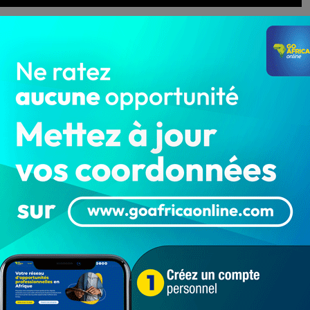
ur pour jour que l’ex-député Béninois,
Atao Mohamed
 ancêtres, après un exil politico-sanitaire qui a duré plus
saire de son come-back au bercail, l’acteur politique a
ée à l’église catholique Sacré Cœur de Cotonou.
’ancien député a été honoré par le soutien de
a circonstance.