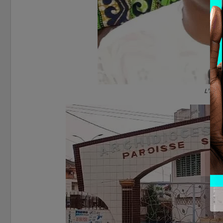
L’He A