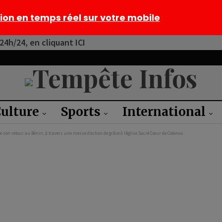
tion en temps réel sur votre mobile
4h/24, en cliquant ICI
ulture
Sports
International
e son retour au Bénin, à travers une messe d’action de grâce à l’église Sacré Cœur de Cotonou