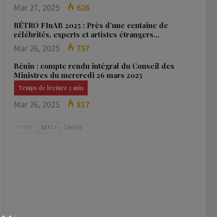
Mar 27, 2025
626
RÉTRO FInAB 2025 : Près d’une centaine de
célébrités, experts et artistes étrangers…
Mar 26, 2025
757
Bénin : compte rendu intégral du Conseil des
Ministres du mercredi 26 mars 2025
Mar 26, 2025
817
PREV
NEXT
1 De 533