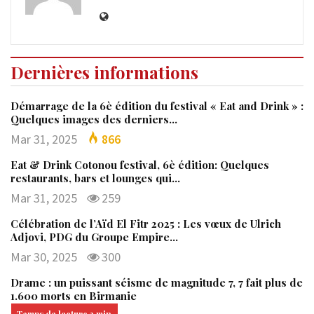
Dernières informations
Démarrage de la 6è édition du festival « Eat and Drink » :
Quelques images des derniers…
Mar 31, 2025
866
Eat & Drink Cotonou festival, 6è édition: Quelques
restaurants, bars et lounges qui…
Mar 31, 2025
259
Célébration de l’Aïd El Fitr 2025 : Les vœux de Ulrich
Adjovi, PDG du Groupe Empire…
Mar 30, 2025
300
Drame : un puissant séisme de magnitude 7, 7 fait plus de
1.600 morts en Birmanie