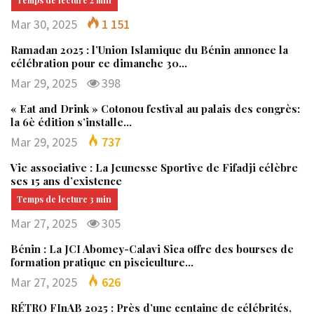
Mar 30, 2025
1 151
Ramadan 2025 : l’Union Islamique du Bénin annonce la
célébration pour ce dimanche 30…
Mar 29, 2025
398
« Eat and Drink » Cotonou festival au palais des congrès:
la 6è édition s’installe…
Mar 29, 2025
737
Vie associative : La Jeunesse Sportive de Fifadji célèbre
ses 15 ans d’existence
Mar 27, 2025
305
Bénin : La JCI Abomey-Calavi Sica offre des bourses de
formation pratique en pisciculture…
Mar 27, 2025
626
RÉTRO FInAB 2025 : Près d’une centaine de célébrités,