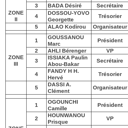
3
BADA Désiré
Secrétaire
ZONE
DOSSOU-YOVO
4
Trésorier
II
Georgette
5
ALAO Kodirou
Organisateur
GOUSSANOU
1
Président
Marc
2
AHLI Bérenger
VP
ZONE
ISSIAKA Paulin
3
Secrétaire
III
Abou-Bakar
FANDY H H.
4
Trésorier
Hervé
DASSI A.
5
Organisateur
Clément
OGOUNCHI
1
Président
Camille
HOUNWANOU
2
VP
Prisque