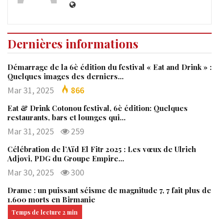
Dernières informations
Démarrage de la 6è édition du festival « Eat and Drink » :
Quelques images des derniers…
Mar 31, 2025
866
Eat & Drink Cotonou festival, 6è édition: Quelques
restaurants, bars et lounges qui…
Mar 31, 2025
259
Célébration de l’Aïd El Fitr 2025 : Les vœux de Ulrich
Adjovi, PDG du Groupe Empire…
Mar 30, 2025
300
Drame : un puissant séisme de magnitude 7, 7 fait plus de
1.600 morts en Birmanie