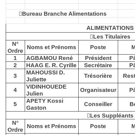

Bureau Branche Alimentations
ALIMENTATIONS

Les Titulaires
N°
Noms et Prénoms
Poste
M
Ordre
1
AGBAMOU René
Président
Pâ
2
HAAG E. R. Cyrille
Secrétaire
Pâ
MAHOUSSI D.
3
Trésorière
Rest
Juliette
VIDINHOUEDE
4
Organisateur
Pâ
Julien
APETY Kossi
5
Conseiller
B
Gaston

Les Suppléants
N°
Noms et Prénoms
Poste
M
Ordre