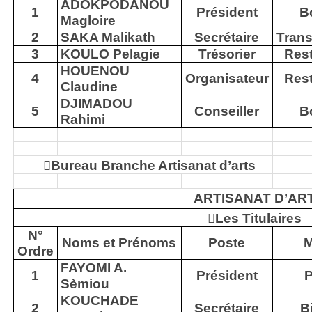
ADOKPODANOU
1
Président
B
Magloire
2
SAKA Malikath
Secrétaire
Trans
3
KOULO Pelagie
Trésorier
Rest
HOUENOU
4
Organisateur
Rest
Claudine
DJIMADOU
5
Conseiller
B
Rahimi

Bureau Branche Artisanat d’arts
ARTISANAT D’AR

Les Titulaires
N°
Noms et Prénoms
Poste
M
Ordre
FAYOMI A.
1
Président
P
Sèmiou
KOUCHADE
2
Secrétaire
Bi