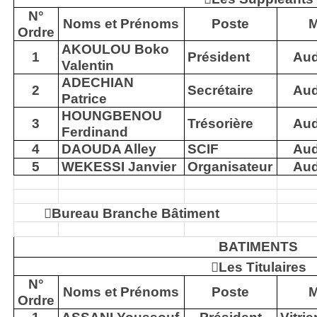
N°
Noms et Prénoms
Poste
M
Ordre
AKOULOU Boko
1
Président
Aud
Valentin
ADECHIAN
2
Secrétaire
Aud
Patrice
HOUNGBENOU
3
Trésorière
Aud
Ferdinand
4
DAOUDA Alley
SCIF
Aud
5
WEKESSI Janvier
Organisateur
Aud

Bureau Branche Bâtiment
BATIMENTS

Les Titulaires
N°
Noms et Prénoms
Poste
M
Ordre