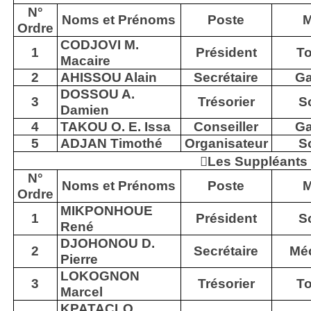
N°
Noms et Prénoms
Poste
M
Ordre
CODJOVI M.
1
Président
T
Macaire
2
AHISSOU Alain
Secrétaire
Ga
DOSSOU A.
3
Trésorier
S
Damien
4
TAKOU O. E. Issa
Conseiller
Ga
5
ADJAN Timothé
Organisateur
S

Les Suppléants
N°
Noms et Prénoms
Poste
M
Ordre
MIKPONHOUE
1
Président
S
René
DJOHONOU D.
2
Secrétaire
Mé
Pierre
LOKOGNON
3
Trésorier
T
Marcel
KPATACLO