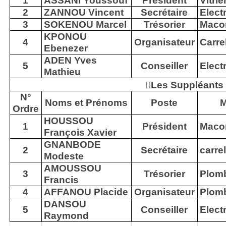
1
ASSANI Youssouf
Président
Vitrie
2
ZANNOU Vincent
Secrétaire
Elect
3
SOKENOU Marcel
Trésorier
Maco
KPONOU
4
Organisateur
Carre
Ebenezer
ADEN Yves
5
Conseiller
Elect
Mathieu

Les Suppléants
N°
Noms et Prénoms
Poste
M
Ordre
HOUSSOU
1
Président
Maco
François Xavier
GNANBODE
2
Secrétaire
carre
Modeste
AMOUSSOU
3
Trésorier
Plomb
Francis
4
AFFANOU Placide
Organisateur
Plomb
DANSOU
5
Conseiller
Elect
Raymond