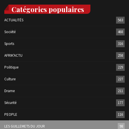
Catégories populaires
ACTUALITÉS
563
Société
468
Sports
316
AFRIK'ACTU
258
Politique
229
Culture
227
Drame
211
Sécurité
177
PEOPLE
116
LES GUILLEMETS DU JOUR
98