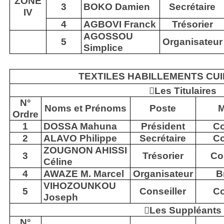
ZONE
3
BOKO Damien
Secrétaire
IV
4
AGBOVI Franck
Trésorier
AGOSSOU
5
Organisateur
Simplice
TEXTILES HABILLEMENTS CUI

Les Titulaires
N°
Noms et Prénoms
Poste
M
Ordre
1
DOSSA Mahuna
Président
Co
2
ALAVO Philippe
Secrétaire
Co
ZOUGNON AHISSI
3
Trésorier
Co
Céline
4
AWAZE M. Marcel
Organisateur
B
VIHOZOUNKOU
5
Conseiller
Co
Joseph

Les Suppléants
N°