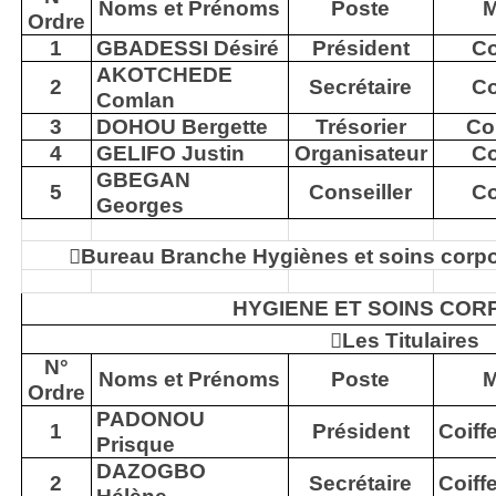
Noms et Prénoms
Poste
M
Ordre
1
GBADESSI Désiré
Président
Co
AKOTCHEDE
2
Secrétaire
Co
Comlan
3
DOHOU Bergette
Trésorier
Co
4
GELIFO Justin
Organisateur
Co
GBEGAN
5
Conseiller
Co
Georges

Bureau Branche Hygiènes et soins corpo
HYGIENE ET SOINS CO

Les Titulaires
N°
Noms et Prénoms
Poste
M
Ordre
PADONOU
1
Président
Coiff
Prisque
DAZOGBO
2
Secrétaire
Coiff