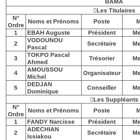
BAMA

Les Titulaires
N°
Noms et Prénoms
Poste
M
Ordre
1
EBAH Auguste
Président
Me
VODOUNOU
2
Secrétaire
Me
Pascal
TOKPO Pascal
3
Trésorier
Me
Ahmed
AMOUSSOU
4
Organisateur
Me
Michel
DEDJAN
5
Conseiller
Me
Dominique

Les Suppléants
N°
Noms et Prénoms
Poste
M
Ordre
1
FANDY Narcisse
Président
Me
ADECHIAN
2
Secrétaire
Me
Issiakou