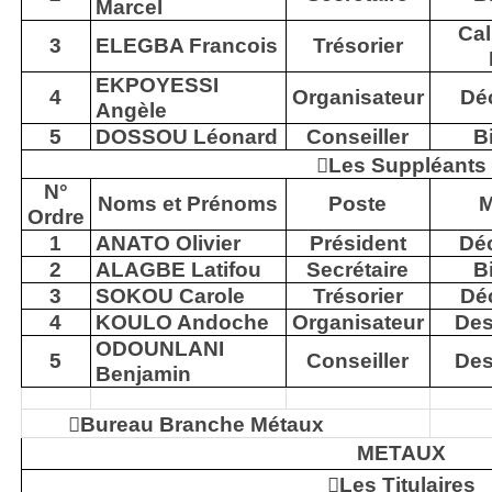
Marcel
Cal
3
ELEGBA Francois
Trésorier
EKPOYESSI
4
Organisateur
Dé
Angèle
5
DOSSOU Léonard
Conseiller
Bi

Les Suppléants
N°
Noms et Prénoms
Poste
M
Ordre
1
ANATO Olivier
Président
Dé
2
ALAGBE Latifou
Secrétaire
Bi
3
SOKOU Carole
Trésorier
Dé
4
KOULO Andoche
Organisateur
Des
ODOUNLANI
5
Conseiller
Des
Benjamin

Bureau Branche Métaux
METAUX

Les Titulaires