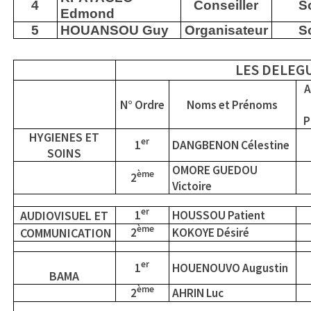
4
Conseiller
S
Edmond
5
HOUANSOU Guy
Organisateur
S
LES DELEG
A
N° Ordre
Noms et Prénoms
P
HYGIENES ET
er
1
DANGBENON Célestine
SOINS
OMORE GUEDOU
ème
2
Victoire
er
AUDIOVISUEL ET
1
HOUSSOU Patient
ème
COMMUNICATION
2
KOKOYE Désiré
er
1
HOUENOUVO Augustin
BAMA
ème
2
AHRIN Luc