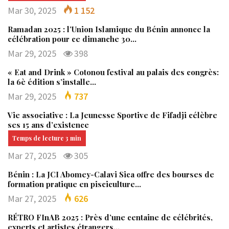
Mar 30, 2025
1 152
Ramadan 2025 : l’Union Islamique du Bénin annonce la
célébration pour ce dimanche 30…
Mar 29, 2025
398
« Eat and Drink » Cotonou festival au palais des congrès:
la 6è édition s’installe…
Mar 29, 2025
737
Vie associative : La Jeunesse Sportive de Fifadji célèbre
ses 15 ans d’existence
Mar 27, 2025
305
Bénin : La JCI Abomey-Calavi Sica offre des bourses de
formation pratique en pisciculture…
Mar 27, 2025
626
RÉTRO FInAB 2025 : Près d’une centaine de célébrités,
experts et artistes étrangers…