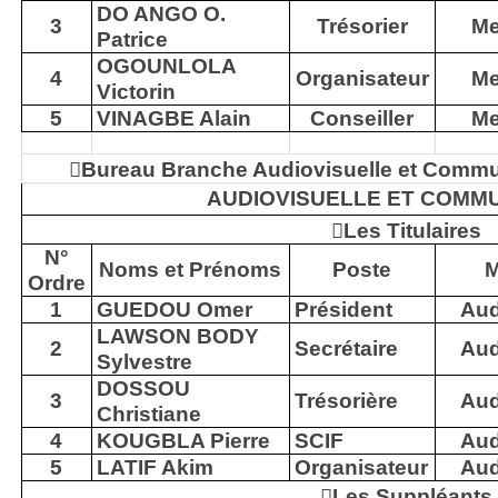
DO ANGO O.
3
Trésorier
Me
Patrice
OGOUNLOLA
4
Organisateur
Me
Victorin
5
VINAGBE Alain
Conseiller
Me

Bureau Branche Audiovisuelle et Comm
AUDIOVISUELLE ET COMM

Les Titulaires
N°
Noms et Prénoms
Poste
M
Ordre
1
GUEDOU Omer
Président
Aud
LAWSON BODY
2
Secrétaire
Aud
Sylvestre
DOSSOU
3
Trésorière
Aud
Christiane
4
KOUGBLA Pierre
SCIF
Aud
5
LATIF Akim
Organisateur
Aud

Les Suppléants