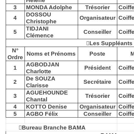
Hélène
3
MONDA Adolphe
Trésorier
Coiff
DOSSOU
4
Organisateur
Coiff
Christophe
TIDJANI
5
Conseiller
Coiff
Clémence

Les Suppléants
N°
Noms et Prénoms
Poste
M
Ordre
AGBODJAN
1
Président
Coiff
Charlotte
De SOUZA
2
Secrétaire
Coiff
Clarisse
AGUEHOUNDE
3
Trésorier
Coiff
Chantal
4
KOTTO Denise
Organisateur
Coiff
5
AGBO Félix
Conseiller
Coiff

Bureau Branche BAMA