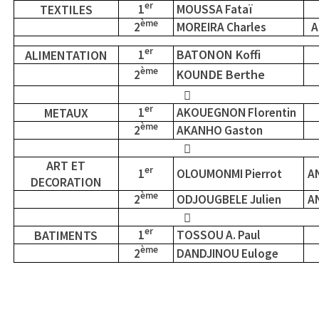
er
TEXTILES
1
MOUSSA Fataï
ème
2
MOREIRA Charles
A
er
BATONON Koffi
ALIMENTATION
1
ème
KOUNDE Berthe
2

er
METAUX
1
AKOUEGNON Florentin
ème
2
AKANHO Gaston

ART ET
er
1
OLOUMONMI Pierrot
A
DECORATION
ème
2
ODJOUGBELE Julien
A

er
BATIMENTS
1
TOSSOU A. Paul
ème
2
DANDJINOU Euloge